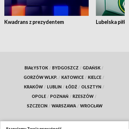
Kwadrans z prezydentem
Lubelska piłk
BIAŁYSTOK
/
BYDGOSZCZ
/
GDAŃSK
/
GORZÓW WLKP.
/
KATOWICE
/
KIELCE
/
KRAKÓW
/
LUBLIN
/
ŁÓDŹ
/
OLSZTYN
/
OPOLE
/
POZNAŃ
/
RZESZÓW
/
SZCZECIN
/
WARSZAWA
/
WROCŁAW
Szanujemy Twoją prywatność