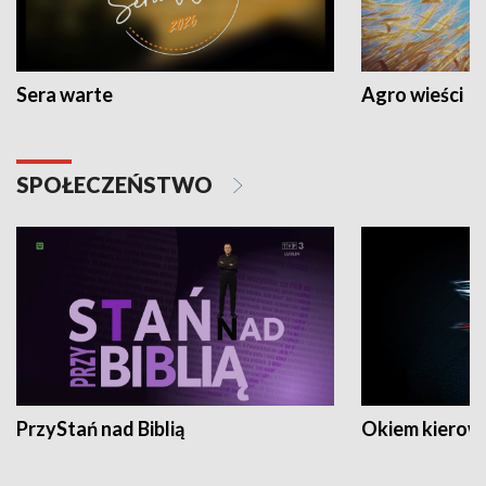
Sera warte
Agro wieści
SPOŁECZEŃSTWO
PrzyStań nad Biblią
Okiem kierow