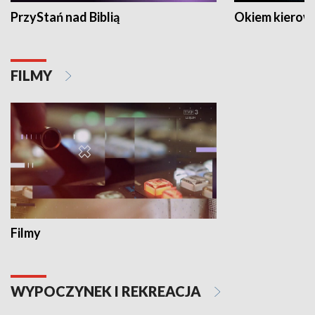
PrzyStań nad Biblią
Okiem kierow
FILMY
Filmy
WYPOCZYNEK I REKREACJA