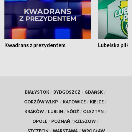
Kwadrans z prezydentem
Lubelska piłk
BIAŁYSTOK
/
BYDGOSZCZ
/
GDAŃSK
/
GORZÓW WLKP.
/
KATOWICE
/
KIELCE
/
KRAKÓW
/
LUBLIN
/
ŁÓDŹ
/
OLSZTYN
/
OPOLE
/
POZNAŃ
/
RZESZÓW
/
SZCZECIN
/
WARSZAWA
/
WROCŁAW