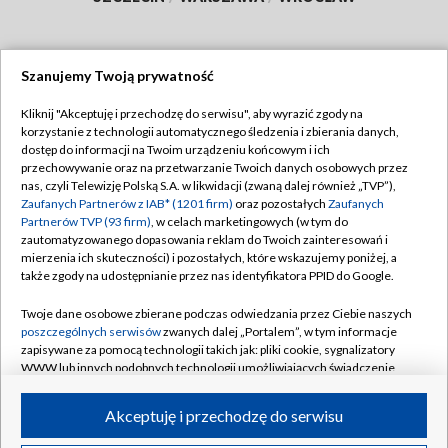
Szanujemy Twoją prywatność
Dołącz do nas:
Kliknij "Akceptuję i przechodzę do serwisu", aby wyrazić zgody na
korzystanie z technologii automatycznego śledzenia i zbierania danych,
TVP
dostęp do informacji na Twoim urządzeniu końcowym i ich
Abonament TVP
przechowywanie oraz na przetwarzanie Twoich danych osobowych przez
Regulamin TVP
nas, czyli Telewizję Polską S.A. w likwidacji (zwaną dalej również „TVP”),
Emisja w TVP
Polityka prywatności
Zaufanych Partnerów z IAB* (1201 firm)
oraz pozostałych
Zaufanych
Partnerów TVP (93 firm)
, w celach marketingowych (w tym do
Centrum informacji TVP
Moje zgody
zautomatyzowanego dopasowania reklam do Twoich zainteresowań i
mierzenia ich skuteczności) i pozostałych, które wskazujemy poniżej, a
Naziemna Telewizja Cyfrowa
Pomoc
także zgody na udostępnianie przez nas identyfikatora PPID do Google.
Sklep TVP
Biuro reklamy
Twoje dane osobowe zbierane podczas odwiedzania przez Ciebie naszych
Rada Programowa
Kontakt
poszczególnych serwisów
zwanych dalej „Portalem”, w tym informacje
zapisywane za pomocą technologii takich jak: pliki cookie, sygnalizatory
System NOS
WWW lub innych podobnych technologii umożliwiających świadczenie
dopasowanych i bezpiecznych usług, personalizację treści oraz reklam,
Informacje o nadawcy
Kanały
udostępnianie funkcji mediów społecznościowych oraz analizowanie
Akceptuję i przechodzę do serwisu
ruchu w Internecie.
Program dla prasy
©2026 Telewizja Polska S.A. w likwidacji