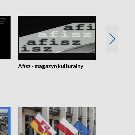
Afisz - magazyn kulturalny
Zobacz, co s