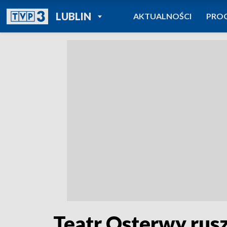
POWRÓT DO
LUBLIN
AKTUALNOŚCI
PRO
TVP REGIONY
Teatr Osterwy rusz