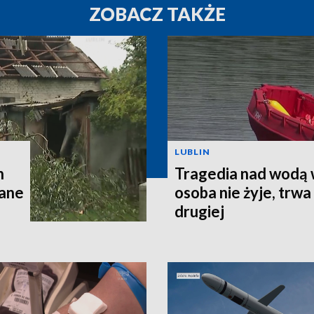
ZOBACZ TAKŻE
LUBLIN
h
Tragedia nad wodą 
wane
osoba nie żyje, trw
drugiej