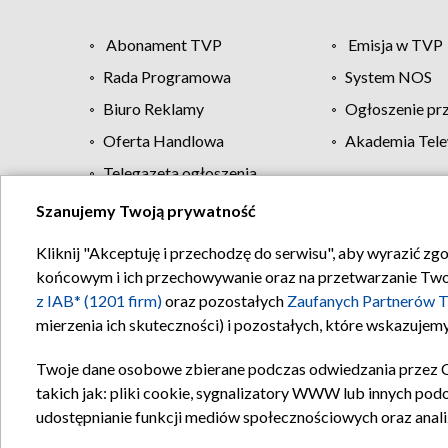
Abonament TVP
Emisja w TVP
Rada Programowa
System NOS
Biuro Reklamy
Ogłoszenie pr
Oferta Handlowa
Akademia Tele
Telegazeta ogłoszenia
Szanujemy Twoją prywatność
Regulamin TVP
Kliknij "Akceptuję i przechodzę do serwisu", aby wyrazić zg
końcowym i ich przechowywanie oraz na przetwarzanie Twoich
z IAB* (1201 firm)
oraz pozostałych
Zaufanych Partnerów T
mierzenia ich skuteczności) i pozostałych, które wskazujemy
Twoje dane osobowe zbierane podczas odwiedzania przez 
takich jak: pliki cookie, sygnalizatory WWW lub innych pod
udostępnianie funkcji mediów społecznościowych oraz anali