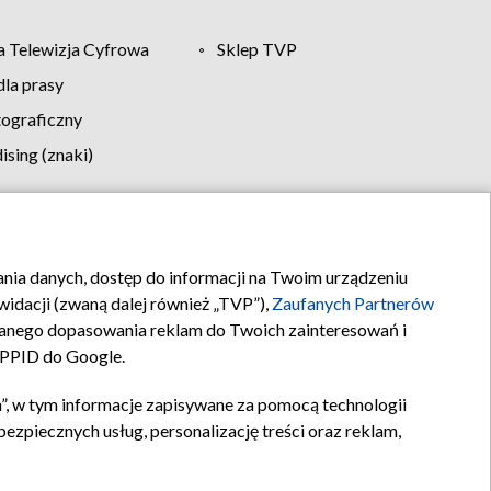
 Telewizja Cyfrowa
Sklep TVP
la prasy
tograficzny
sing (znaki)
klamy
Kontakt
rania danych, dostęp do informacji na Twoim urządzeniu
idacji (zwaną dalej również „TVP”),
Zaufanych Partnerów
anego dopasowania reklam do Twoich zainteresowań i
a PPID do Google.
”, w tym informacje zapisywane za pomocą technologii
zpiecznych usług, personalizację treści oraz reklam,