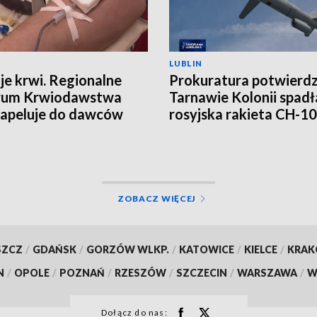
LUBLIN
je krwi. Regionalne
Prokuratura potwierd
rum Krwiodawstwa
Tarnawie Kolonii spadł
e apeluje do dawców
rosyjska rakieta CH-1
ZOBACZ WIĘCEJ
SZCZ
/
GDAŃSK
/
GORZÓW WLKP.
/
KATOWICE
/
KIELCE
/
KRA
N
/
OPOLE
/
POZNAŃ
/
RZESZÓW
/
SZCZECIN
/
WARSZAWA
/
W
Dołącz do nas: