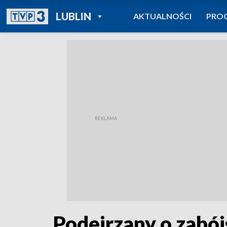
POWRÓT DO
LUBLIN
AKTUALNOŚCI
PRO
TVP REGIONY
Podejrzany o zabój