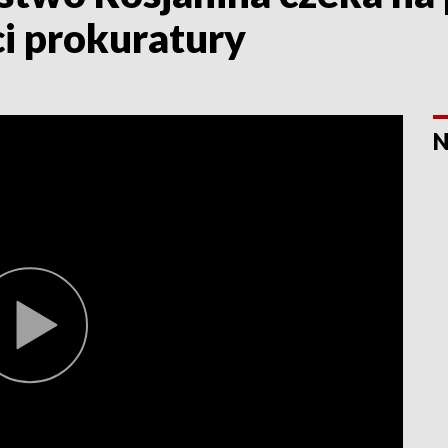
i prokuratury
N