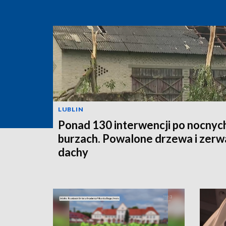
LUBLIN
Ponad 130 interwencji po nocnyc
burzach. Powalone drzewa i zer
dachy