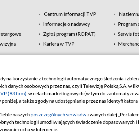
Centrum informacji TVP
Naziemna
Informacje o nadawcy
Program d
zetargowe
Zgłoś program (ROPAT)
Serwis fo
wizyjna
Kariera w TVP
Merchandi
Polityka prywatności
Moje zgody
Pomoc
Biuro re
ody na korzystanie z technologii automatycznego śledzenia i zbie
 danych osobowych przez nas, czyli Telewizję Polską S.A. w likw
VP (93 firm)
, w celach marketingowych (w tym do zautomatyzow
 poniżej, a także zgody na udostępnianie przez nas identyfikator
Ciebie naszych
poszczególnych serwisów
zwanych dalej „Portalem
obnych technologii umożliwiających świadczenie dopasowanych i be
zowanie ruchu w Internecie.