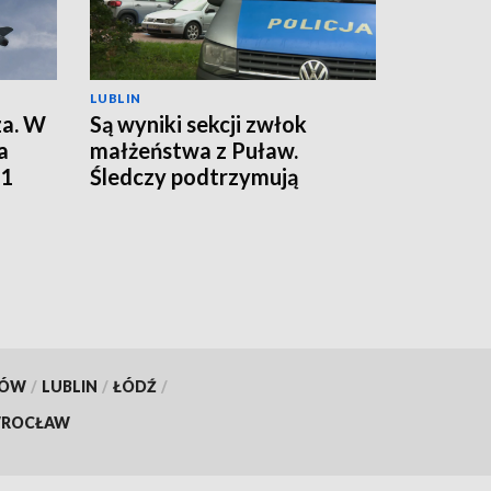
LUBLIN
za. W
Są wyniki sekcji zwłok
a
małżeństwa z Puław.
01
Śledczy podtrzymują
hipotezę rozszerzonego
samobójstwa
KÓW
/
LUBLIN
/
ŁÓDŹ
/
ROCŁAW