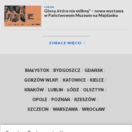
LUBLIN
Głosy, które nie milkną” – nowa wystawa
w Państwowym Muzeum na Majdanku
ZOBACZ WIĘCEJ
BIAŁYSTOK
/
BYDGOSZCZ
/
GDAŃSK
/
GORZÓW WLKP.
/
KATOWICE
/
KIELCE
/
KRAKÓW
/
LUBLIN
/
ŁÓDŹ
/
OLSZTYN
/
OPOLE
/
POZNAŃ
/
RZESZÓW
/
SZCZECIN
/
WARSZAWA
/
WROCŁAW