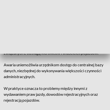
trwają prace nad usunięciem usterki.
Od poniedziałku kierowcy próbujący załatwić sprawy w
wydziałach komunikacji muszą liczyć się z poważnymi
utrudnieniami. Wszystko przez ogólnopolską awarię systemu
Centralnej Ewidencji Pojazdów i Kierowców.
Problem dotknął również Starostwo Powiatowe w Lublinie,
gdzie czasowo wstrzymano realizację części usług
związanych z obsługą kierowców i właścicieli pojazdów.
Awaria uniemożliwia urzędnikom dostęp do centralnej bazy
danych, niezbędnej do wykonywania większości czynności
administracyjnych.
W praktyce oznacza to problemy między innymi z
wydawaniem praw jazdy, dowodów rejestracyjnych oraz
rejestracją pojazdów.