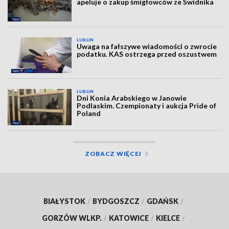
apeluje o zakup śmigłowców ze Świdnika
LUBLIN
Uwaga na fałszywe wiadomości o zwrocie
podatku. KAS ostrzega przed oszustwem
LUBLIN
Dni Konia Arabskiego w Janowie
Podlaskim. Czempionaty i aukcja Pride of
Poland
ZOBACZ WIĘCEJ
BIAŁYSTOK
/
BYDGOSZCZ
/
GDAŃSK
/
GORZÓW WLKP.
/
KATOWICE
/
KIELCE
/