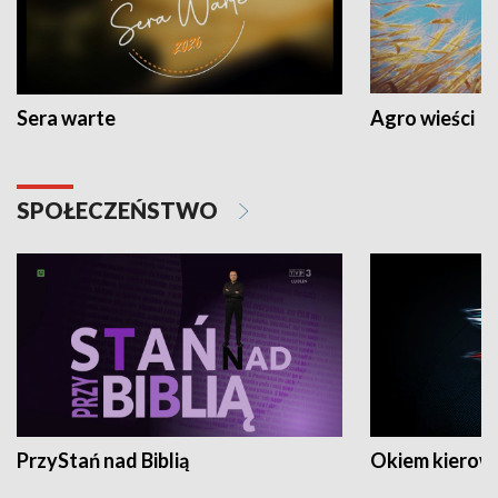
Sera warte
Agro wieści
SPOŁECZEŃSTWO
PrzyStań nad Biblią
Okiem kierow