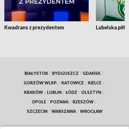
Kwadrans z prezydentem
Lubelska piłk
BIAŁYSTOK
/
BYDGOSZCZ
/
GDAŃSK
/
GORZÓW WLKP.
/
KATOWICE
/
KIELCE
/
KRAKÓW
/
LUBLIN
/
ŁÓDŹ
/
OLSZTYN
/
OPOLE
/
POZNAŃ
/
RZESZÓW
/
SZCZECIN
/
WARSZAWA
/
WROCŁAW