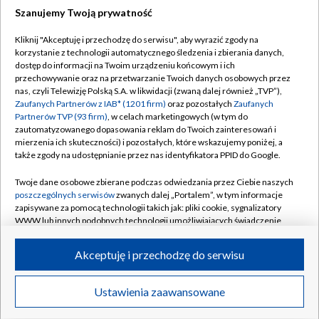
Szanujemy Twoją prywatność
Dołącz do nas:
Kliknij "Akceptuję i przechodzę do serwisu", aby wyrazić zgody na
korzystanie z technologii automatycznego śledzenia i zbierania danych,
TVP
dostęp do informacji na Twoim urządzeniu końcowym i ich
Abonament TVP
przechowywanie oraz na przetwarzanie Twoich danych osobowych przez
Regulamin TVP
nas, czyli Telewizję Polską S.A. w likwidacji (zwaną dalej również „TVP”),
Emisja w TVP
Polityka prywatności
Zaufanych Partnerów z IAB* (1201 firm)
oraz pozostałych
Zaufanych
Partnerów TVP (93 firm)
, w celach marketingowych (w tym do
Centrum informacji TVP
Moje zgody
zautomatyzowanego dopasowania reklam do Twoich zainteresowań i
mierzenia ich skuteczności) i pozostałych, które wskazujemy poniżej, a
Naziemna Telewizja Cyfrowa
Pomoc
także zgody na udostępnianie przez nas identyfikatora PPID do Google.
Sklep TVP
Biuro reklamy
Twoje dane osobowe zbierane podczas odwiedzania przez Ciebie naszych
Rada Programowa
Kontakt
poszczególnych serwisów
zwanych dalej „Portalem”, w tym informacje
zapisywane za pomocą technologii takich jak: pliki cookie, sygnalizatory
System NOS
WWW lub innych podobnych technologii umożliwiających świadczenie
dopasowanych i bezpiecznych usług, personalizację treści oraz reklam,
Informacje o nadawcy
Kanały
udostępnianie funkcji mediów społecznościowych oraz analizowanie
Akceptuję i przechodzę do serwisu
ruchu w Internecie.
Program dla prasy
©2026 Telewizja Polska S.A. w likwidacji
Biuro Reklamy
Twoje dane osobowe zbierane podczas odwiedzania przez Ciebie
Ustawienia zaawansowane
poszczególnych serwisów
na Portalu, takie jak adresy IP, identyfikatory
Ogłoszenie przetargowe
Twoich urządzeń końcowych i identyfikatory plików cookie, informacje o