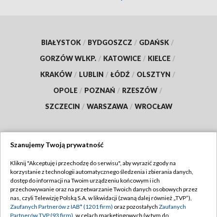
BIAŁYSTOK
/
BYDGOSZCZ
/
GDAŃSK
/
GORZÓW WLKP.
/
KATOWICE
/
KIELCE
/
KRAKÓW
/
LUBLIN
/
ŁÓDŹ
/
OLSZTYN
/
OPOLE
/
POZNAŃ
/
RZESZÓW
/
SZCZECIN
/
WARSZAWA
/
WROCŁAW
Szanujemy Twoją prywatność
Dołącz do nas:
Kliknij "Akceptuję i przechodzę do serwisu", aby wyrazić zgody na
korzystanie z technologii automatycznego śledzenia i zbierania danych,
TVP
dostęp do informacji na Twoim urządzeniu końcowym i ich
Abonament TVP
przechowywanie oraz na przetwarzanie Twoich danych osobowych przez
Regulamin TVP
nas, czyli Telewizję Polską S.A. w likwidacji (zwaną dalej również „TVP”),
Emisja w TVP
Polityka prywatności
Zaufanych Partnerów z IAB* (1201 firm)
oraz pozostałych
Zaufanych
Partnerów TVP (93 firm)
, w celach marketingowych (w tym do