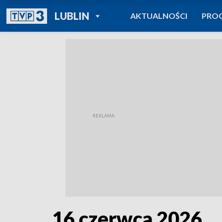
POWRÓT DO
LUBLIN
AKTUALNOŚCI
PRO
TVP REGIONY
16 czerwca 2026