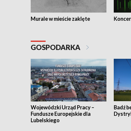
Murale w mieście zaklęte
Koncer
GOSPODARKA
Wojewódzki Urząd Pracy –
Badź b
Fundusze Europejskie dla
Dystry
Lubelskiego