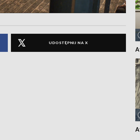
UDOSTĘPNIJ NA X
A
A