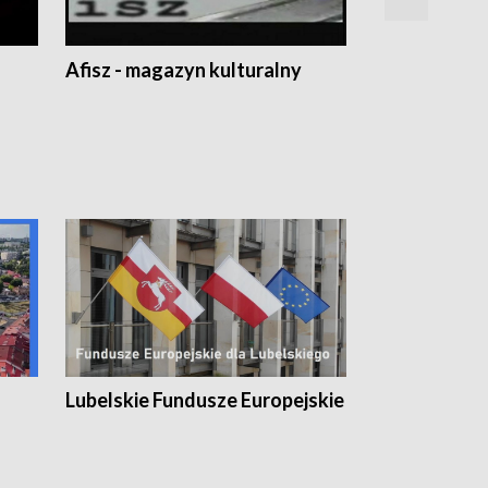
Afisz - magazyn kulturalny
Zobacz, co s
Lubelskie Fundusze Europejskie