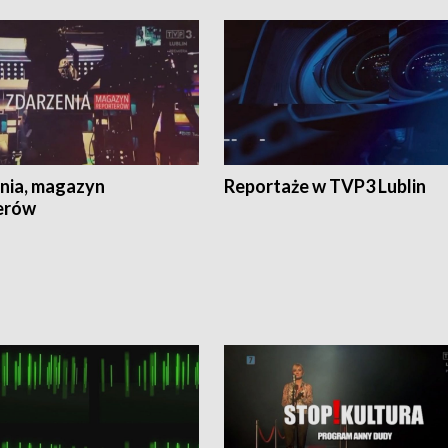
nia, magazyn
Reportaże w TVP3 Lublin
erów