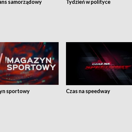
ans samorządowy
Tydzień w polityce
yn sportowy
Czas na speedway