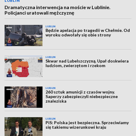
LUBLIN
Dramatyczna interwencja na moście w Lublinie.
Policjanci uratowali mężczyznę
LUBLIN
Będzie apelacja po tragedii w Chełmie. Od
wyroku odwołały się obie strony
LUBLIN
Skwar nad Lubelszczyzną. Upał doskwiera
ludziom, zwierzętom i rzekom
LUBLIN
260 sztuk amunicji z czasów wojny.
Saperzy zabezpieczyli niebezpieczne
znaleziska
LUBLIN
PiS: Polska jest bezpieczna. Sprzeciwiamy
się takiemu wizerunkowi kraju