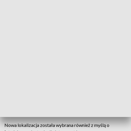
przyjęło około 10 tysięcy wniosków o płatności
bezpośrednie, co pokazuje skalę zainteresowania
programami pomocowymi kierowanymi do rolników.
Nowa siedziba Biura Powiatowego ARiMR mieści się przy
ulicy Partyzantów 3 w Biłgoraju. To właśnie tutaj rolnicy i
beneficjenci programów pomocowych mogą teraz załatwiać
sprawy związane ze wsparciem dla gospodarstw i obszarów
wiejskich.
Nowoczesna infrastruktura ma usprawnić obsługę
mieszkańców oraz poprawić warunki pracy pracowników
agencji.
Jak podkreślają przedstawiciele ARiMR, sprawna obsługa
wniosków i bezpośredni kontakt z rolnikami mają kluczowe
znaczenie dla funkcjonowania instytucji.
Nowa lokalizacja została wybrana również z myślą o