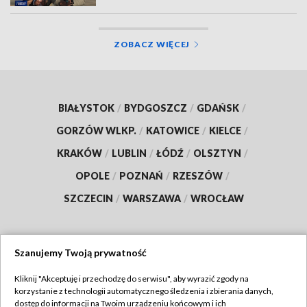
ZOBACZ WIĘCEJ
BIAŁYSTOK
/
BYDGOSZCZ
/
GDAŃSK
/
GORZÓW WLKP.
/
KATOWICE
/
KIELCE
/
KRAKÓW
/
LUBLIN
/
ŁÓDŹ
/
OLSZTYN
/
OPOLE
/
POZNAŃ
/
RZESZÓW
/
SZCZECIN
/
WARSZAWA
/
WROCŁAW
Szanujemy Twoją prywatność
Dołącz do nas:
Kliknij "Akceptuję i przechodzę do serwisu", aby wyrazić zgody na
korzystanie z technologii automatycznego śledzenia i zbierania danych,
TVP
dostęp do informacji na Twoim urządzeniu końcowym i ich