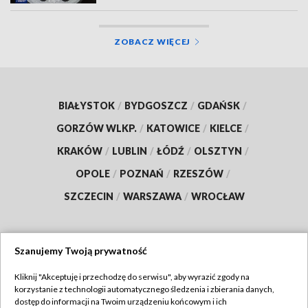
ZOBACZ WIĘCEJ
BIAŁYSTOK
/
BYDGOSZCZ
/
GDAŃSK
/
GORZÓW WLKP.
/
KATOWICE
/
KIELCE
/
KRAKÓW
/
LUBLIN
/
ŁÓDŹ
/
OLSZTYN
/
OPOLE
/
POZNAŃ
/
RZESZÓW
/
SZCZECIN
/
WARSZAWA
/
WROCŁAW
Szanujemy Twoją prywatność
Dołącz do nas:
Kliknij "Akceptuję i przechodzę do serwisu", aby wyrazić zgody na
korzystanie z technologii automatycznego śledzenia i zbierania danych,
TVP
dostęp do informacji na Twoim urządzeniu końcowym i ich