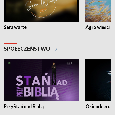
Sera warte
Agro wieści
SPOŁECZEŃSTWO
PrzyStań nad Biblią
Okiem kierow