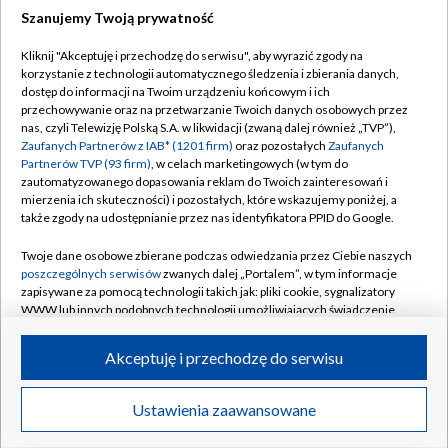
Szanujemy Twoją prywatność
Dołącz do nas:
Kliknij "Akceptuję i przechodzę do serwisu", aby wyrazić zgody na
korzystanie z technologii automatycznego śledzenia i zbierania danych,
TVP
dostęp do informacji na Twoim urządzeniu końcowym i ich
Abonament TVP
przechowywanie oraz na przetwarzanie Twoich danych osobowych przez
Regulamin TVP
nas, czyli Telewizję Polską S.A. w likwidacji (zwaną dalej również „TVP”),
Emisja w TVP
Polityka prywatności
Zaufanych Partnerów z IAB* (1201 firm)
oraz pozostałych
Zaufanych
Partnerów TVP (93 firm)
, w celach marketingowych (w tym do
Centrum informacji TVP
Moje zgody
zautomatyzowanego dopasowania reklam do Twoich zainteresowań i
mierzenia ich skuteczności) i pozostałych, które wskazujemy poniżej, a
Naziemna Telewizja Cyfrowa
Pomoc
także zgody na udostępnianie przez nas identyfikatora PPID do Google.
Sklep TVP
Biuro reklamy
Twoje dane osobowe zbierane podczas odwiedzania przez Ciebie naszych
Rada Programowa
Kontakt
poszczególnych serwisów
zwanych dalej „Portalem”, w tym informacje
zapisywane za pomocą technologii takich jak: pliki cookie, sygnalizatory
System NOS
WWW lub innych podobnych technologii umożliwiających świadczenie
dopasowanych i bezpiecznych usług, personalizację treści oraz reklam,
Informacje o nadawcy
Kanały
udostępnianie funkcji mediów społecznościowych oraz analizowanie
Akceptuję i przechodzę do serwisu
ruchu w Internecie.
Program dla prasy
©2026 Telewizja Polska S.A. w likwidacji
Biuro Reklamy
Twoje dane osobowe zbierane podczas odwiedzania przez Ciebie
Ustawienia zaawansowane
poszczególnych serwisów
na Portalu, takie jak adresy IP, identyfikatory
Ogłoszenie przetargowe
Twoich urządzeń końcowych i identyfikatory plików cookie, informacje o