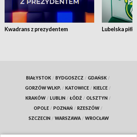
Kwadrans z prezydentem
Lubelska piłk
BIAŁYSTOK
/
BYDGOSZCZ
/
GDAŃSK
/
GORZÓW WLKP.
/
KATOWICE
/
KIELCE
/
KRAKÓW
/
LUBLIN
/
ŁÓDŹ
/
OLSZTYN
/
OPOLE
/
POZNAŃ
/
RZESZÓW
/
SZCZECIN
/
WARSZAWA
/
WROCŁAW