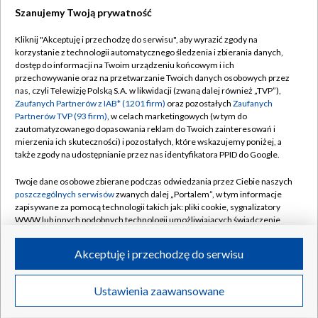
Szanujemy Twoją prywatność
Dołącz do nas:
Kliknij "Akceptuję i przechodzę do serwisu", aby wyrazić zgody na
korzystanie z technologii automatycznego śledzenia i zbierania danych,
TVP
dostęp do informacji na Twoim urządzeniu końcowym i ich
Abonament TVP
przechowywanie oraz na przetwarzanie Twoich danych osobowych przez
Regulamin TVP
nas, czyli Telewizję Polską S.A. w likwidacji (zwaną dalej również „TVP”),
Emisja w TVP
Polityka prywatności
Zaufanych Partnerów z IAB* (1201 firm)
oraz pozostałych
Zaufanych
Partnerów TVP (93 firm)
, w celach marketingowych (w tym do
Centrum informacji TVP
Moje zgody
zautomatyzowanego dopasowania reklam do Twoich zainteresowań i
mierzenia ich skuteczności) i pozostałych, które wskazujemy poniżej, a
Naziemna Telewizja Cyfrowa
Pomoc
także zgody na udostępnianie przez nas identyfikatora PPID do Google.
Sklep TVP
Biuro reklamy
Twoje dane osobowe zbierane podczas odwiedzania przez Ciebie naszych
Rada Programowa
Kontakt
poszczególnych serwisów
zwanych dalej „Portalem”, w tym informacje
zapisywane za pomocą technologii takich jak: pliki cookie, sygnalizatory
System NOS
WWW lub innych podobnych technologii umożliwiających świadczenie
dopasowanych i bezpiecznych usług, personalizację treści oraz reklam,
Informacje o nadawcy
Kanały
udostępnianie funkcji mediów społecznościowych oraz analizowanie
Akceptuję i przechodzę do serwisu
ruchu w Internecie.
Program dla prasy
©2026 Telewizja Polska S.A. w likwidacji
Biuro Reklamy
Twoje dane osobowe zbierane podczas odwiedzania przez Ciebie
Ustawienia zaawansowane
poszczególnych serwisów
na Portalu, takie jak adresy IP, identyfikatory
Ogłoszenie przetargowe
Twoich urządzeń końcowych i identyfikatory plików cookie, informacje o