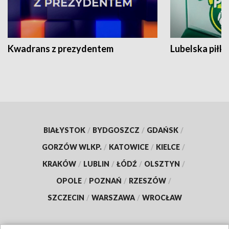
Kwadrans z prezydentem
Lubelska piłk
BIAŁYSTOK
/
BYDGOSZCZ
/
GDAŃSK
/
GORZÓW WLKP.
/
KATOWICE
/
KIELCE
/
KRAKÓW
/
LUBLIN
/
ŁÓDŹ
/
OLSZTYN
/
OPOLE
/
POZNAŃ
/
RZESZÓW
/
SZCZECIN
/
WARSZAWA
/
WROCŁAW