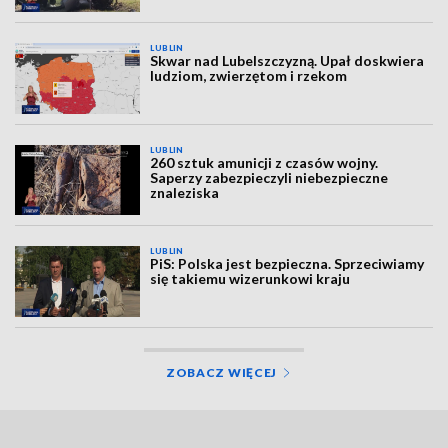
LUBLIN
Skwar nad Lubelszczyzną. Upał doskwiera
ludziom, zwierzętom i rzekom
LUBLIN
260 sztuk amunicji z czasów wojny.
Saperzy zabezpieczyli niebezpieczne
znaleziska
LUBLIN
PiS: Polska jest bezpieczna. Sprzeciwiamy
się takiemu wizerunkowi kraju
ZOBACZ WIĘCEJ