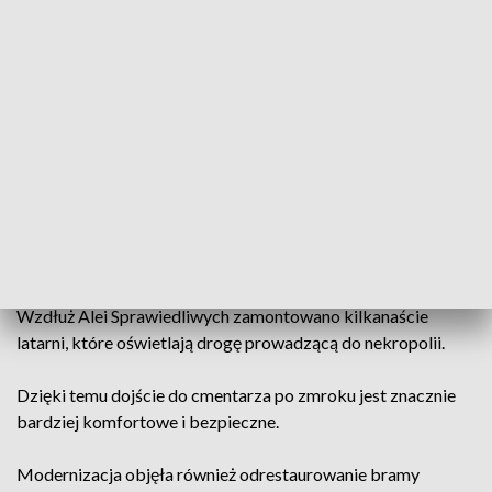
cmentarzu.
Poprzednie ogrodzenie cmentarza wojennego w Dęblinie
było w bardzo złym stanie technicznym. Nowe, wykonane w
formie ogrodzenia grzebieniowego, ma nie tylko
zabezpieczać teren nekropolii, ale również podkreślać jej
historyczny charakter.
To miejsce pamięci położone jest na uboczu miasta, dlatego
szczególną uwagę zwrócono także na poprawę
bezpieczeństwa osób odwiedzających cmentarz.
Wzdłuż Alei Sprawiedliwych zamontowano kilkanaście
latarni, które oświetlają drogę prowadzącą do nekropolii.
Dzięki temu dojście do cmentarza po zmroku jest znacznie
bardziej komfortowe i bezpieczne.
Modernizacja objęła również odrestaurowanie bramy