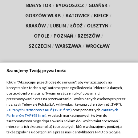
BIAŁYSTOK
/
BYDGOSZCZ
/
GDAŃSK
/
GORZÓW WLKP.
/
KATOWICE
/
KIELCE
/
KRAKÓW
/
LUBLIN
/
ŁÓDŹ
/
OLSZTYN
/
OPOLE
/
POZNAŃ
/
RZESZÓW
/
SZCZECIN
/
WARSZAWA
/
WROCŁAW
Szanujemy Twoją prywatność
Dołącz do nas:
Kliknij "Akceptuję i przechodzę do serwisu", aby wyrazić zgody na
korzystanie z technologii automatycznego śledzenia i zbierania danych,
TVP
dostęp do informacji na Twoim urządzeniu końcowym i ich
Abonament TVP
przechowywanie oraz na przetwarzanie Twoich danych osobowych przez
Regulamin TVP
nas, czyli Telewizję Polską S.A. w likwidacji (zwaną dalej również „TVP”),
Emisja w TVP
Polityka prywatności
Zaufanych Partnerów z IAB* (1201 firm)
oraz pozostałych
Zaufanych
Partnerów TVP (93 firm)
, w celach marketingowych (w tym do
Centrum informacji TVP
Moje zgody
zautomatyzowanego dopasowania reklam do Twoich zainteresowań i
mierzenia ich skuteczności) i pozostałych, które wskazujemy poniżej, a
Naziemna Telewizja Cyfrowa
Pomoc
także zgody na udostępnianie przez nas identyfikatora PPID do Google.