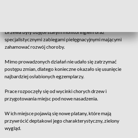
Decyzję o wymianie 14 platanów rosnących na lubelskim
deptaku podjęto po wielu miesiącach obserwacji ich stanu
zdrowia.
Drzewa były objęte stałym monitoringiem oraz
specjalistycznymi zabiegami pielęgnacyjnymi mającymi
zahamować rozwój choroby.
Mimo prowadzonych działań nie udało się zatrzymać
postępu zmian, dlatego konieczne okazało się usunięcie
najbardziej osłabionych egzemplarzy.
Prace rozpoczęły się od wycinki chorych drzew i
przygotowania miejsc pod nowe nasadzenia.
W ich miejsce pojawią się nowe platany, które mają
przywrócić deptakowi jego charakterystyczny, zielony
wygląd.