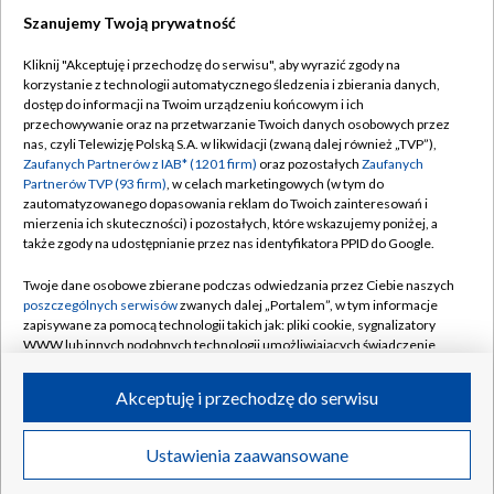
Szanujemy Twoją prywatność
Dołącz do nas:
Kliknij "Akceptuję i przechodzę do serwisu", aby wyrazić zgody na
korzystanie z technologii automatycznego śledzenia i zbierania danych,
TVP
dostęp do informacji na Twoim urządzeniu końcowym i ich
Abonament TVP
przechowywanie oraz na przetwarzanie Twoich danych osobowych przez
Regulamin TVP
nas, czyli Telewizję Polską S.A. w likwidacji (zwaną dalej również „TVP”),
Emisja w TVP
Polityka prywatności
Zaufanych Partnerów z IAB* (1201 firm)
oraz pozostałych
Zaufanych
Partnerów TVP (93 firm)
, w celach marketingowych (w tym do
Centrum informacji TVP
Moje zgody
zautomatyzowanego dopasowania reklam do Twoich zainteresowań i
mierzenia ich skuteczności) i pozostałych, które wskazujemy poniżej, a
Naziemna Telewizja Cyfrowa
Pomoc
także zgody na udostępnianie przez nas identyfikatora PPID do Google.
Sklep TVP
Biuro reklamy
Twoje dane osobowe zbierane podczas odwiedzania przez Ciebie naszych
Rada Programowa
Kontakt
poszczególnych serwisów
zwanych dalej „Portalem”, w tym informacje
zapisywane za pomocą technologii takich jak: pliki cookie, sygnalizatory
System NOS
WWW lub innych podobnych technologii umożliwiających świadczenie
dopasowanych i bezpiecznych usług, personalizację treści oraz reklam,
Informacje o nadawcy
Kanały
udostępnianie funkcji mediów społecznościowych oraz analizowanie
Akceptuję i przechodzę do serwisu
ruchu w Internecie.
Program dla prasy
©2026 Telewizja Polska S.A. w likwidacji
Biuro Reklamy
Twoje dane osobowe zbierane podczas odwiedzania przez Ciebie
Ustawienia zaawansowane
poszczególnych serwisów
na Portalu, takie jak adresy IP, identyfikatory
Ogłoszenie przetargowe
Twoich urządzeń końcowych i identyfikatory plików cookie, informacje o