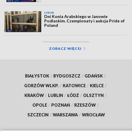
LUBLIN
Dni Konia Arabskiego w Janowie
Podlaskim. Czempionaty i aukcja Pride of
Poland
ZOBACZ WIĘCEJ
BIAŁYSTOK
/
BYDGOSZCZ
/
GDAŃSK
/
GORZÓW WLKP.
/
KATOWICE
/
KIELCE
/
KRAKÓW
/
LUBLIN
/
ŁÓDŹ
/
OLSZTYN
/
OPOLE
/
POZNAŃ
/
RZESZÓW
/
SZCZECIN
/
WARSZAWA
/
WROCŁAW