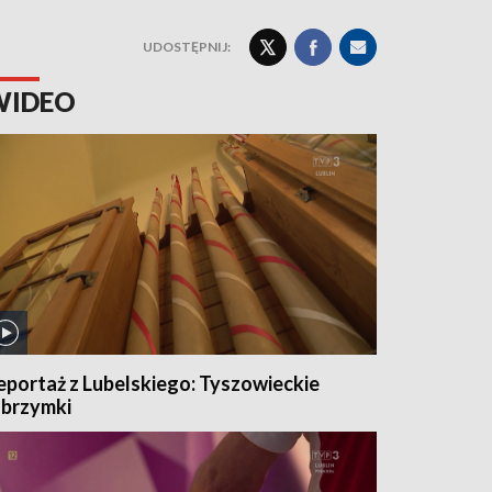
UDOSTĘPNIJ:
WIDEO
eportaż z Lubelskiego: Tyszowieckie
lbrzymki