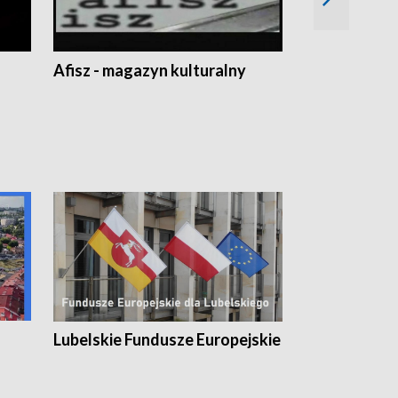
Afisz - magazyn kulturalny
Zobacz, co s
Lubelskie Fundusze Europejskie