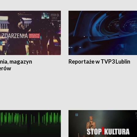
nia, magazyn
Reportaże w TVP3 Lublin
erów