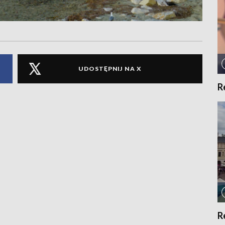
UDOSTĘPNIJ NA X
R
R