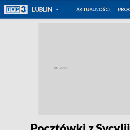
POWRÓT DO
LUBLIN
AKTUALNOŚCI
PRO
TVP REGIONY
Pocztówki z Sycylii