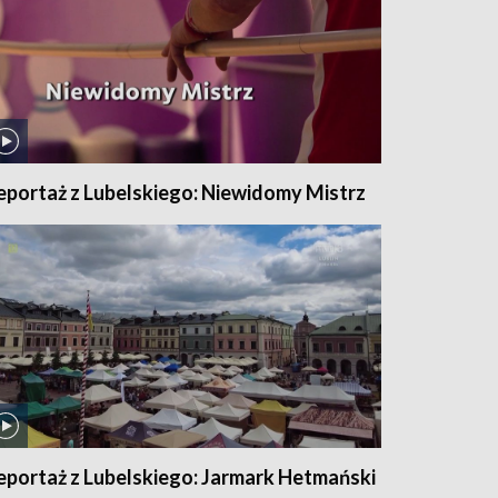
eportaż z Lubelskiego: Niewidomy Mistrz
eportaż z Lubelskiego: Jarmark Hetmański