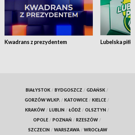
Kwadrans z prezydentem
Lubelska piłk
BIAŁYSTOK
/
BYDGOSZCZ
/
GDAŃSK
/
GORZÓW WLKP.
/
KATOWICE
/
KIELCE
/
KRAKÓW
/
LUBLIN
/
ŁÓDŹ
/
OLSZTYN
/
OPOLE
/
POZNAŃ
/
RZESZÓW
/
SZCZECIN
/
WARSZAWA
/
WROCŁAW