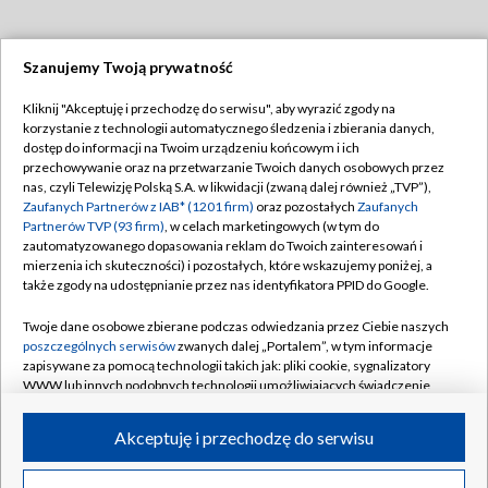
Szanujemy Twoją prywatność
Dołącz do nas:
Kliknij "Akceptuję i przechodzę do serwisu", aby wyrazić zgody na
korzystanie z technologii automatycznego śledzenia i zbierania danych,
TVP
dostęp do informacji na Twoim urządzeniu końcowym i ich
Abonament TVP
przechowywanie oraz na przetwarzanie Twoich danych osobowych przez
Regulamin TVP
nas, czyli Telewizję Polską S.A. w likwidacji (zwaną dalej również „TVP”),
Emisja w TVP
Polityka prywatności
Zaufanych Partnerów z IAB* (1201 firm)
oraz pozostałych
Zaufanych
Partnerów TVP (93 firm)
, w celach marketingowych (w tym do
Centrum informacji TVP
Moje zgody
zautomatyzowanego dopasowania reklam do Twoich zainteresowań i
mierzenia ich skuteczności) i pozostałych, które wskazujemy poniżej, a
Naziemna Telewizja Cyfrowa
Pomoc
także zgody na udostępnianie przez nas identyfikatora PPID do Google.
Sklep TVP
Biuro reklamy
Twoje dane osobowe zbierane podczas odwiedzania przez Ciebie naszych
Rada Programowa
Kontakt
poszczególnych serwisów
zwanych dalej „Portalem”, w tym informacje
zapisywane za pomocą technologii takich jak: pliki cookie, sygnalizatory
System NOS
WWW lub innych podobnych technologii umożliwiających świadczenie
dopasowanych i bezpiecznych usług, personalizację treści oraz reklam,
Informacje o nadawcy
Kanały
udostępnianie funkcji mediów społecznościowych oraz analizowanie
Akceptuję i przechodzę do serwisu
ruchu w Internecie.
Program dla prasy
©2026 Telewizja Polska S.A. w likwidacji
Biuro Reklamy
Twoje dane osobowe zbierane podczas odwiedzania przez Ciebie