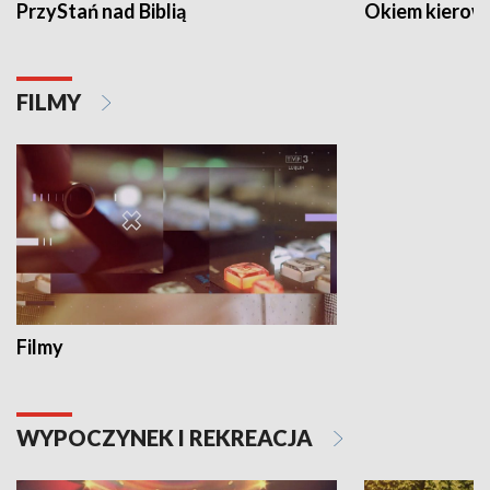
PrzyStań nad Biblią
Okiem kierow
FILMY
Filmy
WYPOCZYNEK I REKREACJA