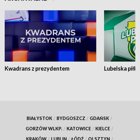
Kwadrans z prezydentem
Lubelska piłk
BIAŁYSTOK
/
BYDGOSZCZ
/
GDAŃSK
/
GORZÓW WLKP.
/
KATOWICE
/
KIELCE
/
KRAKÓW
/
LUBLIN
/
ŁÓDŹ
/
OLSZTYN
/