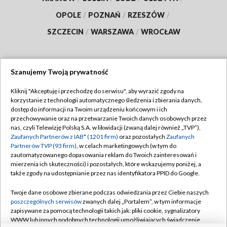
OPOLE
/
POZNAŃ
/
RZESZÓW
/
SZCZECIN
/
WARSZAWA
/
WROCŁAW
Szanujemy Twoją prywatność
Dołącz do nas:
Kliknij "Akceptuję i przechodzę do serwisu", aby wyrazić zgody na
korzystanie z technologii automatycznego śledzenia i zbierania danych,
TVP
dostęp do informacji na Twoim urządzeniu końcowym i ich
Abonament TVP
przechowywanie oraz na przetwarzanie Twoich danych osobowych przez
Regulamin TVP
nas, czyli Telewizję Polską S.A. w likwidacji (zwaną dalej również „TVP”),
Emisja w TVP
Polityka prywatności
Zaufanych Partnerów z IAB* (1201 firm)
oraz pozostałych
Zaufanych
Partnerów TVP (93 firm)
, w celach marketingowych (w tym do
Centrum informacji TVP
Moje zgody
zautomatyzowanego dopasowania reklam do Twoich zainteresowań i
mierzenia ich skuteczności) i pozostałych, które wskazujemy poniżej, a
Naziemna Telewizja Cyfrowa
Pomoc
także zgody na udostępnianie przez nas identyfikatora PPID do Google.
Sklep TVP
Biuro reklamy
Twoje dane osobowe zbierane podczas odwiedzania przez Ciebie naszych
Rada Programowa
Kontakt
poszczególnych serwisów
zwanych dalej „Portalem”, w tym informacje
zapisywane za pomocą technologii takich jak: pliki cookie, sygnalizatory
System NOS
WWW lub innych podobnych technologii umożliwiających świadczenie