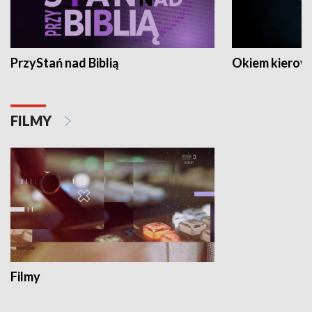
PrzyStań nad Biblią
Okiem kierow
FILMY
Filmy