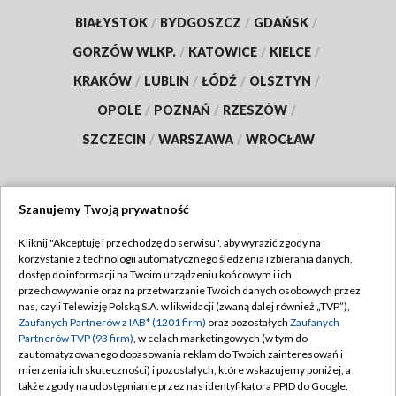
BIAŁYSTOK
/
BYDGOSZCZ
/
GDAŃSK
/
GORZÓW WLKP.
/
KATOWICE
/
KIELCE
/
KRAKÓW
/
LUBLIN
/
ŁÓDŹ
/
OLSZTYN
/
OPOLE
/
POZNAŃ
/
RZESZÓW
/
SZCZECIN
/
WARSZAWA
/
WROCŁAW
Szanujemy Twoją prywatność
Dołącz do nas:
Kliknij "Akceptuję i przechodzę do serwisu", aby wyrazić zgody na
korzystanie z technologii automatycznego śledzenia i zbierania danych,
TVP
dostęp do informacji na Twoim urządzeniu końcowym i ich
Abonament TVP
przechowywanie oraz na przetwarzanie Twoich danych osobowych przez
Regulamin TVP
nas, czyli Telewizję Polską S.A. w likwidacji (zwaną dalej również „TVP”),
Emisja w TVP
Polityka prywatności
Zaufanych Partnerów z IAB* (1201 firm)
oraz pozostałych
Zaufanych
Partnerów TVP (93 firm)
, w celach marketingowych (w tym do
Centrum informacji TVP
Moje zgody
zautomatyzowanego dopasowania reklam do Twoich zainteresowań i
mierzenia ich skuteczności) i pozostałych, które wskazujemy poniżej, a
Naziemna Telewizja Cyfrowa
Pomoc
także zgody na udostępnianie przez nas identyfikatora PPID do Google.