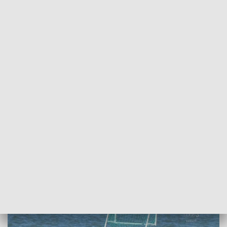
POWRÓT DO
LUBLIN
TVP REGIONY
Pierwsza ofiara letniego sezonu nad
wodą. Policja apeluje o ostrożność
2026-06-14