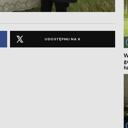
UDOSTĘPNIJ NA X
W
g
ł