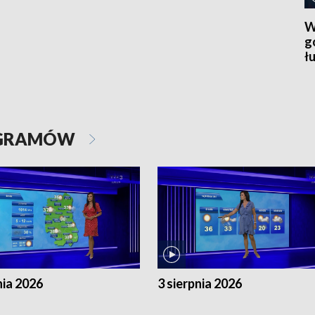
W
g
ł
OGRAMÓW
nia 2026
3 sierpnia 2026