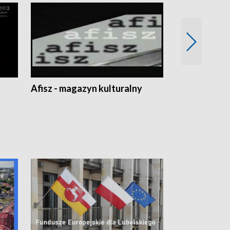
Afisz - magazyn kulturalny
Zobacz, co s