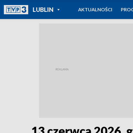
POWRÓT DO
LUBLIN
AKTUALNOŚCI
PRO
TVP REGIONY
13 czerwca 2026, g