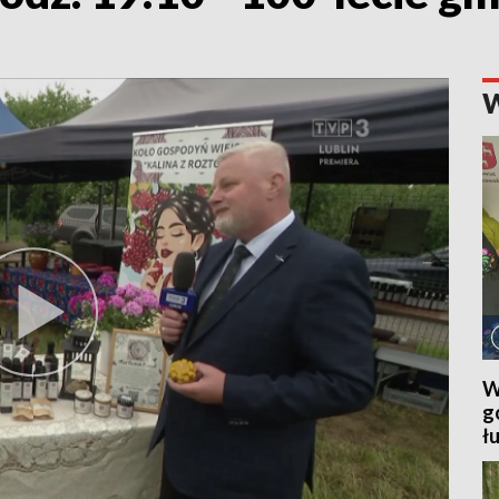
W
g
ł