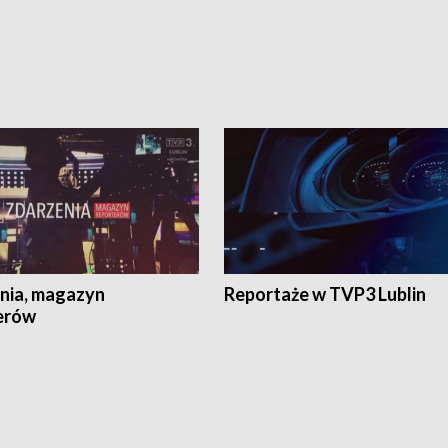
nia, magazyn
Reportaże w TVP3 Lublin
erów