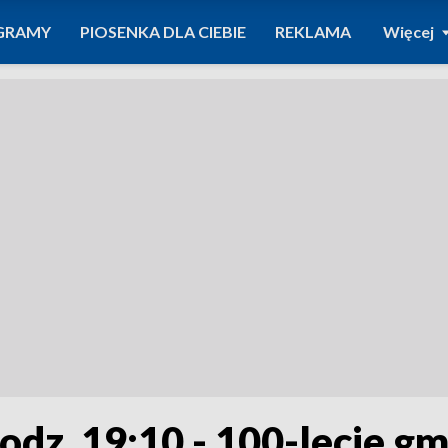
GRAMY
PIOSENKA DLA CIEBIE
REKLAMA
Więcej
odz. 19:10 - 100-lecie g