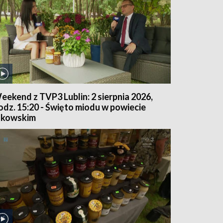
eekend z TVP3 Lublin: 2 sierpnia 2026,
odz. 15:20 - Święto miodu w powiecie
ukowskim