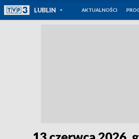
POWRÓT DO
LUBLIN
AKTUALNOŚCI
PRO
TVP REGIONY
13 czerwca 2026, g