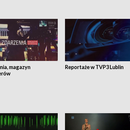
nia, magazyn
Reportaże w TVP3 Lublin
erów