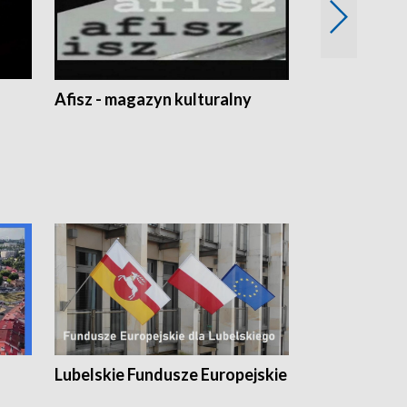
Afisz - magazyn kulturalny
Zobacz, co s
Lubelskie Fundusze Europejskie