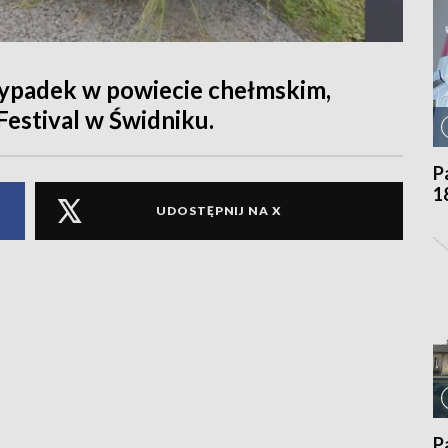
wypadek w powiecie chełmskim,
Festival w Świdniku.
P
1
UDOSTĘPNIJ NA X
P