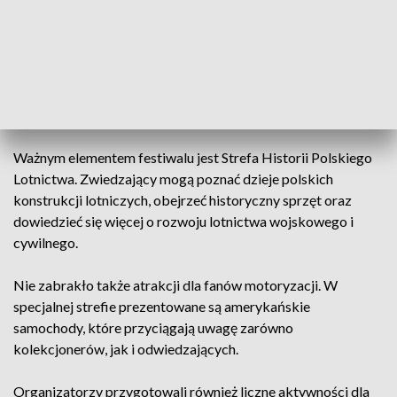
których piloci prezentują swoje umiejętności na niebie nad
Świdnikiem.
Na uczestników czekają również widowiskowe pokazy
nocne, które są jednym z najbardziej wyczekiwanych
punktów wydarzenia.
Ważnym elementem festiwalu jest Strefa Historii Polskiego
Lotnictwa. Zwiedzający mogą poznać dzieje polskich
konstrukcji lotniczych, obejrzeć historyczny sprzęt oraz
dowiedzieć się więcej o rozwoju lotnictwa wojskowego i
cywilnego.
Nie zabrakło także atrakcji dla fanów motoryzacji. W
specjalnej strefie prezentowane są amerykańskie
samochody, które przyciągają uwagę zarówno
kolekcjonerów, jak i odwiedzających.
Organizatorzy przygotowali również liczne aktywności dla