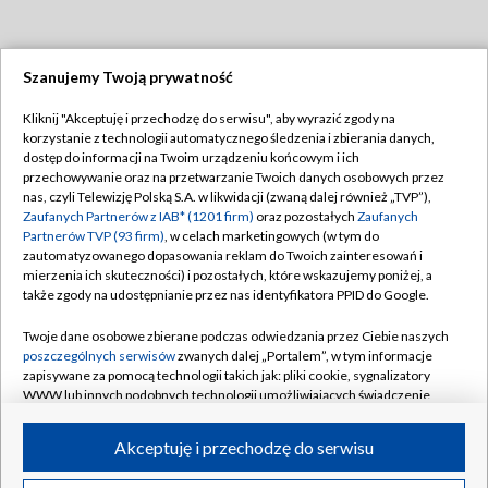
Szanujemy Twoją prywatność
Dołącz do nas:
Kliknij "Akceptuję i przechodzę do serwisu", aby wyrazić zgody na
korzystanie z technologii automatycznego śledzenia i zbierania danych,
TVP
dostęp do informacji na Twoim urządzeniu końcowym i ich
Abonament TVP
przechowywanie oraz na przetwarzanie Twoich danych osobowych przez
Regulamin TVP
nas, czyli Telewizję Polską S.A. w likwidacji (zwaną dalej również „TVP”),
Emisja w TVP
Polityka prywatności
Zaufanych Partnerów z IAB* (1201 firm)
oraz pozostałych
Zaufanych
Partnerów TVP (93 firm)
, w celach marketingowych (w tym do
Centrum informacji TVP
Moje zgody
zautomatyzowanego dopasowania reklam do Twoich zainteresowań i
mierzenia ich skuteczności) i pozostałych, które wskazujemy poniżej, a
Naziemna Telewizja Cyfrowa
Pomoc
także zgody na udostępnianie przez nas identyfikatora PPID do Google.
Sklep TVP
Biuro reklamy
Twoje dane osobowe zbierane podczas odwiedzania przez Ciebie naszych
Rada Programowa
Kontakt
poszczególnych serwisów
zwanych dalej „Portalem”, w tym informacje
zapisywane za pomocą technologii takich jak: pliki cookie, sygnalizatory
System NOS
WWW lub innych podobnych technologii umożliwiających świadczenie
dopasowanych i bezpiecznych usług, personalizację treści oraz reklam,
Informacje o nadawcy
Kanały
udostępnianie funkcji mediów społecznościowych oraz analizowanie
Akceptuję i przechodzę do serwisu
ruchu w Internecie.
Program dla prasy
©2026 Telewizja Polska S.A. w likwidacji