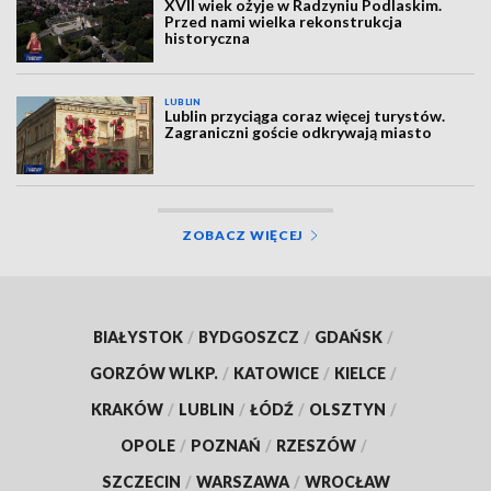
XVII wiek ożyje w Radzyniu Podlaskim.
Przed nami wielka rekonstrukcja
historyczna
LUBLIN
Lublin przyciąga coraz więcej turystów.
Zagraniczni goście odkrywają miasto
ZOBACZ WIĘCEJ
BIAŁYSTOK
/
BYDGOSZCZ
/
GDAŃSK
/
GORZÓW WLKP.
/
KATOWICE
/
KIELCE
/
KRAKÓW
/
LUBLIN
/
ŁÓDŹ
/
OLSZTYN
/
OPOLE
/
POZNAŃ
/
RZESZÓW
/
SZCZECIN
/
WARSZAWA
/
WROCŁAW