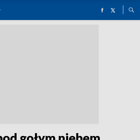
ę pod gołym niebem