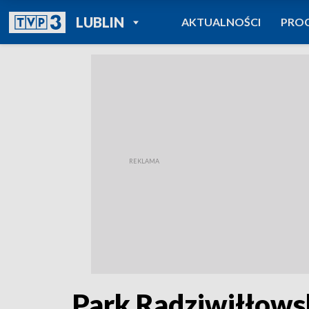
POWRÓT DO
LUBLIN
AKTUALNOŚCI
PRO
TVP REGIONY
Park Radziwiłłowsk