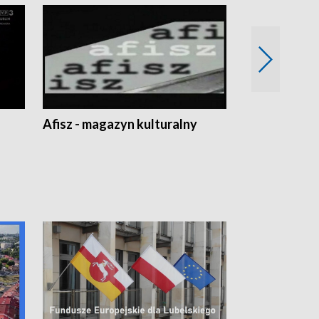
Afisz - magazyn kulturalny
Zobacz, co s