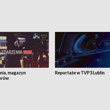
nia, magazyn
Reportaże w TVP3 Lublin
erów