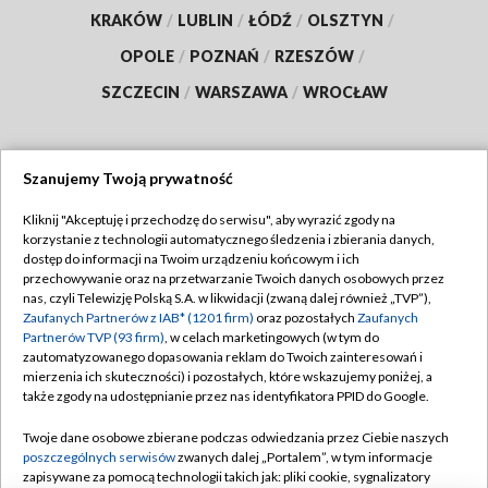
KRAKÓW
/
LUBLIN
/
ŁÓDŹ
/
OLSZTYN
/
OPOLE
/
POZNAŃ
/
RZESZÓW
/
SZCZECIN
/
WARSZAWA
/
WROCŁAW
Szanujemy Twoją prywatność
Dołącz do nas:
Kliknij "Akceptuję i przechodzę do serwisu", aby wyrazić zgody na
korzystanie z technologii automatycznego śledzenia i zbierania danych,
TVP
dostęp do informacji na Twoim urządzeniu końcowym i ich
Abonament TVP
przechowywanie oraz na przetwarzanie Twoich danych osobowych przez
Regulamin TVP
nas, czyli Telewizję Polską S.A. w likwidacji (zwaną dalej również „TVP”),
Emisja w TVP
Polityka prywatności
Zaufanych Partnerów z IAB* (1201 firm)
oraz pozostałych
Zaufanych
Partnerów TVP (93 firm)
, w celach marketingowych (w tym do
Centrum informacji TVP
Moje zgody
zautomatyzowanego dopasowania reklam do Twoich zainteresowań i
mierzenia ich skuteczności) i pozostałych, które wskazujemy poniżej, a
Naziemna Telewizja Cyfrowa
Pomoc
także zgody na udostępnianie przez nas identyfikatora PPID do Google.
Sklep TVP
Biuro reklamy
Twoje dane osobowe zbierane podczas odwiedzania przez Ciebie naszych
Rada Programowa
Kontakt
poszczególnych serwisów
zwanych dalej „Portalem”, w tym informacje
zapisywane za pomocą technologii takich jak: pliki cookie, sygnalizatory