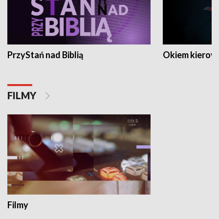
PrzyStań nad Biblią
Okiem kierow
FILMY
Filmy