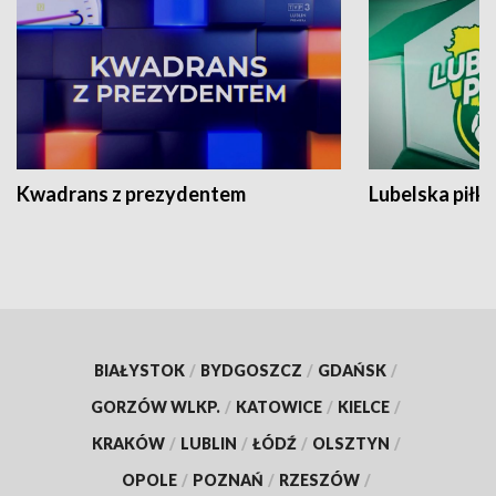
Kwadrans z prezydentem
Lubelska piłk
BIAŁYSTOK
/
BYDGOSZCZ
/
GDAŃSK
/
GORZÓW WLKP.
/
KATOWICE
/
KIELCE
/
KRAKÓW
/
LUBLIN
/
ŁÓDŹ
/
OLSZTYN
/
OPOLE
/
POZNAŃ
/
RZESZÓW
/