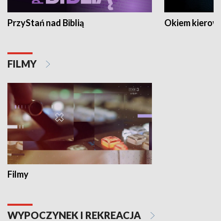
PrzyStań nad Biblią
Okiem kierow
FILMY
Filmy
WYPOCZYNEK I REKREACJA