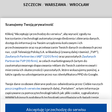
SZCZECIN
/
WARSZAWA
/
WROCŁAW
Szanujemy Twoją prywatność
Dołącz do nas:
Kliknij "Akceptuję i przechodzę do serwisu", aby wyrazić zgody na
korzystanie z technologii automatycznego śledzenia i zbierania danych,
TVP
dostęp do informacji na Twoim urządzeniu końcowym i ich
Abonament TVP
przechowywanie oraz na przetwarzanie Twoich danych osobowych przez
Regulamin TVP
nas, czyli Telewizję Polską S.A. w likwidacji (zwaną dalej również „TVP”),
Emisja w TVP
Polityka prywatności
Zaufanych Partnerów z IAB* (1201 firm)
oraz pozostałych
Zaufanych
Partnerów TVP (93 firm)
, w celach marketingowych (w tym do
Centrum informacji TVP
Moje zgody
zautomatyzowanego dopasowania reklam do Twoich zainteresowań i
mierzenia ich skuteczności) i pozostałych, które wskazujemy poniżej, a
Naziemna Telewizja Cyfrowa
Pomoc
także zgody na udostępnianie przez nas identyfikatora PPID do Google.
Sklep TVP
Biuro reklamy
Twoje dane osobowe zbierane podczas odwiedzania przez Ciebie naszych
Rada Programowa
Kontakt
poszczególnych serwisów
zwanych dalej „Portalem”, w tym informacje
zapisywane za pomocą technologii takich jak: pliki cookie, sygnalizatory
System NOS
WWW lub innych podobnych technologii umożliwiających świadczenie
dopasowanych i bezpiecznych usług, personalizację treści oraz reklam,
Informacje o nadawcy
Kanały
udostępnianie funkcji mediów społecznościowych oraz analizowanie
Akceptuję i przechodzę do serwisu
ruchu w Internecie.
Program dla prasy