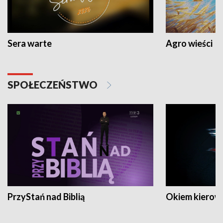
Sera warte
Agro wieści
SPOŁECZEŃSTWO
PrzyStań nad Biblią
Okiem kierow