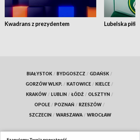
Kwadrans z prezydentem
Lubelska piłk
BIAŁYSTOK
/
BYDGOSZCZ
/
GDAŃSK
/
GORZÓW WLKP.
/
KATOWICE
/
KIELCE
/
KRAKÓW
/
LUBLIN
/
ŁÓDŹ
/
OLSZTYN
/
OPOLE
/
POZNAŃ
/
RZESZÓW
/
SZCZECIN
/
WARSZAWA
/
WROCŁAW
Szanujemy Twoją prywatność