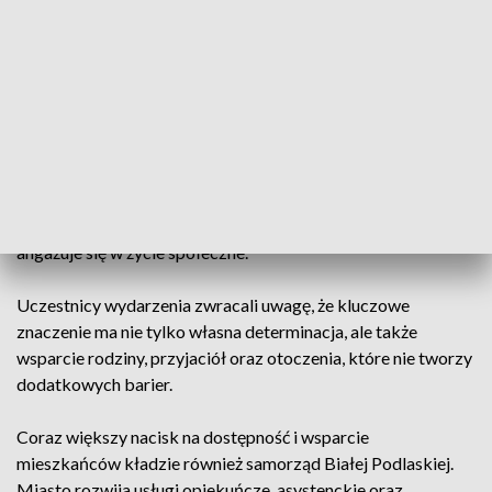
Organizatorzy podkreślali, że podobne inicjatywy pomagają
budować pewność siebie, zachęcają do większego
uczestnictwa w życiu społecznym i pokazują, że osoby z
niepełnosprawnościami mogą realizować swoje pasje oraz
marzenia.
Jednym z przykładów jest Malwina Kielak, która mimo
rozszczepu kręgosłupa studiuje dwa kierunki i aktywnie
angażuje się w życie społeczne.
Uczestnicy wydarzenia zwracali uwagę, że kluczowe
znaczenie ma nie tylko własna determinacja, ale także
wsparcie rodziny, przyjaciół oraz otoczenia, które nie tworzy
dodatkowych barier.
Coraz większy nacisk na dostępność i wsparcie
mieszkańców kładzie również samorząd Białej Podlaskiej.
Miasto rozwija usługi opiekuńcze, asystenckie oraz