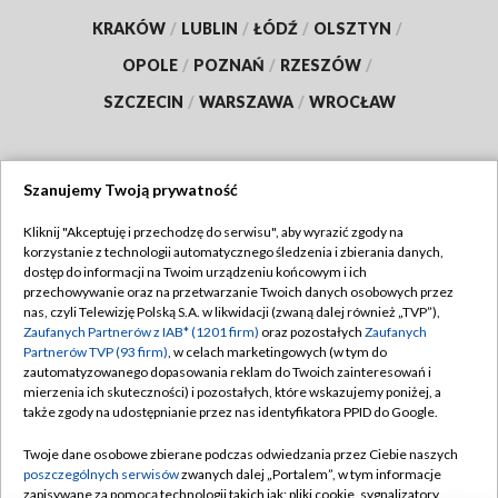
KRAKÓW
/
LUBLIN
/
ŁÓDŹ
/
OLSZTYN
/
OPOLE
/
POZNAŃ
/
RZESZÓW
/
SZCZECIN
/
WARSZAWA
/
WROCŁAW
Szanujemy Twoją prywatność
Dołącz do nas:
Kliknij "Akceptuję i przechodzę do serwisu", aby wyrazić zgody na
korzystanie z technologii automatycznego śledzenia i zbierania danych,
TVP
dostęp do informacji na Twoim urządzeniu końcowym i ich
Abonament TVP
przechowywanie oraz na przetwarzanie Twoich danych osobowych przez
Regulamin TVP
nas, czyli Telewizję Polską S.A. w likwidacji (zwaną dalej również „TVP”),
Emisja w TVP
Polityka prywatności
Zaufanych Partnerów z IAB* (1201 firm)
oraz pozostałych
Zaufanych
Partnerów TVP (93 firm)
, w celach marketingowych (w tym do
Centrum informacji TVP
Moje zgody
zautomatyzowanego dopasowania reklam do Twoich zainteresowań i
mierzenia ich skuteczności) i pozostałych, które wskazujemy poniżej, a
Naziemna Telewizja Cyfrowa
Pomoc
także zgody na udostępnianie przez nas identyfikatora PPID do Google.
Sklep TVP
Biuro reklamy
Twoje dane osobowe zbierane podczas odwiedzania przez Ciebie naszych
Rada Programowa
Kontakt
poszczególnych serwisów
zwanych dalej „Portalem”, w tym informacje
zapisywane za pomocą technologii takich jak: pliki cookie, sygnalizatory