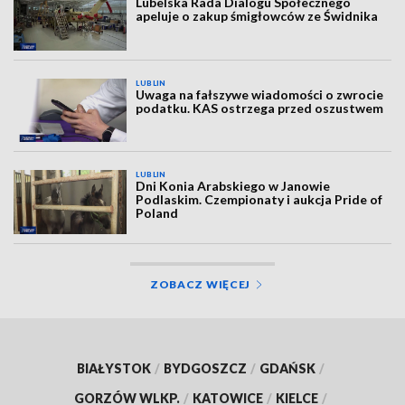
Lubelska Rada Dialogu Społecznego
apeluje o zakup śmigłowców ze Świdnika
LUBLIN
Uwaga na fałszywe wiadomości o zwrocie
podatku. KAS ostrzega przed oszustwem
LUBLIN
Dni Konia Arabskiego w Janowie
Podlaskim. Czempionaty i aukcja Pride of
Poland
ZOBACZ WIĘCEJ
BIAŁYSTOK
/
BYDGOSZCZ
/
GDAŃSK
/
GORZÓW WLKP.
/
KATOWICE
/
KIELCE
/