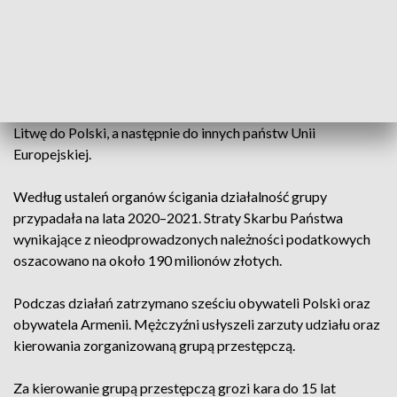
Oddziału Straży Granicznej oraz Centralnego Biura
Śledczego Policji pod nadzorem Prokuratury Okręgowej w
Zamościu.
Jak ustalili śledczy, członkowie grupy organizowali transport
papierosów bez polskich znaków akcyzy z Białorusi przez
Litwę do Polski, a następnie do innych państw Unii
Europejskiej.
Według ustaleń organów ścigania działalność grupy
przypadała na lata 2020–2021. Straty Skarbu Państwa
wynikające z nieodprowadzonych należności podatkowych
oszacowano na około 190 milionów złotych.
Podczas działań zatrzymano sześciu obywateli Polski oraz
obywatela Armenii. Mężczyźni usłyszeli zarzuty udziału oraz
kierowania zorganizowaną grupą przestępczą.
Za kierowanie grupą przestępczą grozi kara do 15 lat