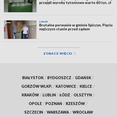
przejęli wyroby tytoniowe warte 60 tys. zł
LUBLIN
Brutalne porwanie w gminie Spiczyn. Pięciu
mężczyzn stanie przed sądem
ZOBACZ WIĘCEJ
BIAŁYSTOK
/
BYDGOSZCZ
/
GDAŃSK
/
GORZÓW WLKP.
/
KATOWICE
/
KIELCE
/
KRAKÓW
/
LUBLIN
/
ŁÓDŹ
/
OLSZTYN
/
OPOLE
/
POZNAŃ
/
RZESZÓW
/
SZCZECIN
/
WARSZAWA
/
WROCŁAW