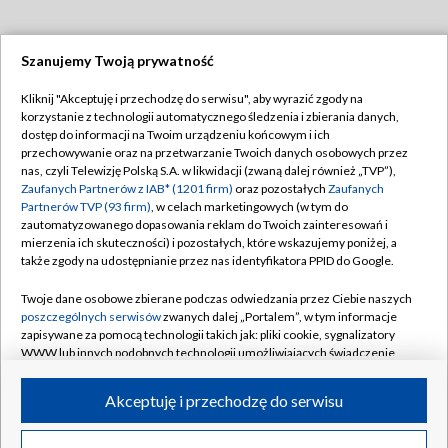
Szanujemy Twoją prywatność
Dołącz do nas:
Kliknij "Akceptuję i przechodzę do serwisu", aby wyrazić zgody na
korzystanie z technologii automatycznego śledzenia i zbierania danych,
TVP
dostęp do informacji na Twoim urządzeniu końcowym i ich
Abonament TVP
przechowywanie oraz na przetwarzanie Twoich danych osobowych przez
Regulamin TVP
nas, czyli Telewizję Polską S.A. w likwidacji (zwaną dalej również „TVP”),
Emisja w TVP
Polityka prywatności
Zaufanych Partnerów z IAB* (1201 firm)
oraz pozostałych
Zaufanych
Partnerów TVP (93 firm)
, w celach marketingowych (w tym do
Centrum informacji TVP
Moje zgody
zautomatyzowanego dopasowania reklam do Twoich zainteresowań i
mierzenia ich skuteczności) i pozostałych, które wskazujemy poniżej, a
Naziemna Telewizja Cyfrowa
Pomoc
także zgody na udostępnianie przez nas identyfikatora PPID do Google.
Sklep TVP
Biuro reklamy
Twoje dane osobowe zbierane podczas odwiedzania przez Ciebie naszych
Rada Programowa
Kontakt
poszczególnych serwisów
zwanych dalej „Portalem”, w tym informacje
zapisywane za pomocą technologii takich jak: pliki cookie, sygnalizatory
System NOS
WWW lub innych podobnych technologii umożliwiających świadczenie
dopasowanych i bezpiecznych usług, personalizację treści oraz reklam,
Informacje o nadawcy
Kanały
udostępnianie funkcji mediów społecznościowych oraz analizowanie
Akceptuję i przechodzę do serwisu
ruchu w Internecie.
Program dla prasy
©2026 Telewizja Polska S.A. w likwidacji
Biuro Reklamy
Twoje dane osobowe zbierane podczas odwiedzania przez Ciebie