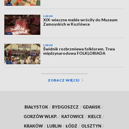
LUBLIN
XIX-wieczne meble wróciły do Muzeum
Zamoyskich w Kozłówce
LUBLIN
Świdnik rozbrzmiewa folklorem. Trwa
międzynarodowa FOLKLORIADA
ZOBACZ WIĘCEJ
BIAŁYSTOK
/
BYDGOSZCZ
/
GDAŃSK
/
GORZÓW WLKP.
/
KATOWICE
/
KIELCE
/
KRAKÓW
/
LUBLIN
/
ŁÓDŹ
/
OLSZTYN
/