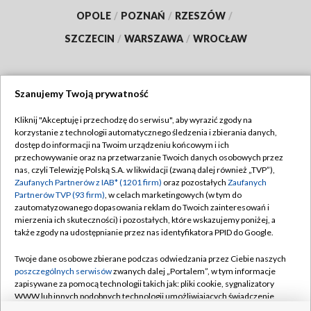
OPOLE
/
POZNAŃ
/
RZESZÓW
/
SZCZECIN
/
WARSZAWA
/
WROCŁAW
Szanujemy Twoją prywatność
Dołącz do nas:
Kliknij "Akceptuję i przechodzę do serwisu", aby wyrazić zgody na
korzystanie z technologii automatycznego śledzenia i zbierania danych,
TVP
dostęp do informacji na Twoim urządzeniu końcowym i ich
Abonament TVP
przechowywanie oraz na przetwarzanie Twoich danych osobowych przez
Regulamin TVP
nas, czyli Telewizję Polską S.A. w likwidacji (zwaną dalej również „TVP”),
Emisja w TVP
Polityka prywatności
Zaufanych Partnerów z IAB* (1201 firm)
oraz pozostałych
Zaufanych
Partnerów TVP (93 firm)
, w celach marketingowych (w tym do
Centrum informacji TVP
Moje zgody
zautomatyzowanego dopasowania reklam do Twoich zainteresowań i
mierzenia ich skuteczności) i pozostałych, które wskazujemy poniżej, a
Naziemna Telewizja Cyfrowa
Pomoc
także zgody na udostępnianie przez nas identyfikatora PPID do Google.
Sklep TVP
Biuro reklamy
Twoje dane osobowe zbierane podczas odwiedzania przez Ciebie naszych
Rada Programowa
Kontakt
poszczególnych serwisów
zwanych dalej „Portalem”, w tym informacje
zapisywane za pomocą technologii takich jak: pliki cookie, sygnalizatory
System NOS
WWW lub innych podobnych technologii umożliwiających świadczenie
dopasowanych i bezpiecznych usług, personalizację treści oraz reklam,