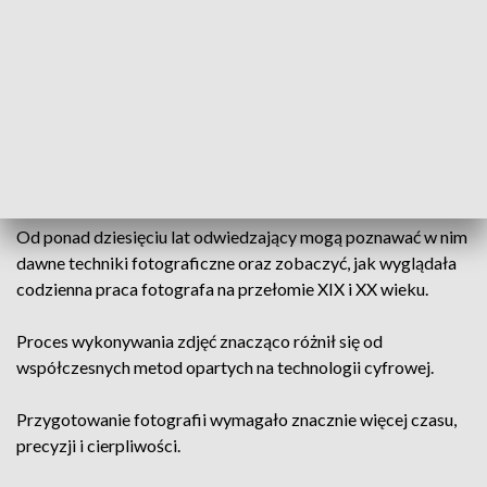
Zaułek Hartwigów od lat przyciąga miłośników fotografii i
jest jednym z najbardziej rozpoznawalnych miejsc
związanych z historią tej sztuki w Lublinie.
To właśnie tutaj, przy ulicy Kowalskiej, działa prowadzone
przez Warsztaty Kultury kameralne atelier Romana
Krawczenki.
Od ponad dziesięciu lat odwiedzający mogą poznawać w nim
dawne techniki fotograficzne oraz zobaczyć, jak wyglądała
codzienna praca fotografa na przełomie XIX i XX wieku.
Proces wykonywania zdjęć znacząco różnił się od
współczesnych metod opartych na technologii cyfrowej.
Przygotowanie fotografii wymagało znacznie więcej czasu,
precyzji i cierpliwości.