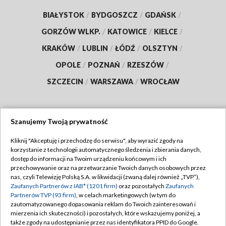
BIAŁYSTOK
/
BYDGOSZCZ
/
GDAŃSK
/
GORZÓW WLKP.
/
KATOWICE
/
KIELCE
/
KRAKÓW
/
LUBLIN
/
ŁÓDŹ
/
OLSZTYN
/
OPOLE
/
POZNAŃ
/
RZESZÓW
/
SZCZECIN
/
WARSZAWA
/
WROCŁAW
Szanujemy Twoją prywatność
Dołącz do nas:
Kliknij "Akceptuję i przechodzę do serwisu", aby wyrazić zgody na
korzystanie z technologii automatycznego śledzenia i zbierania danych,
TVP
dostęp do informacji na Twoim urządzeniu końcowym i ich
Abonament TVP
przechowywanie oraz na przetwarzanie Twoich danych osobowych przez
Regulamin TVP
nas, czyli Telewizję Polską S.A. w likwidacji (zwaną dalej również „TVP”),
Emisja w TVP
Polityka prywatności
Zaufanych Partnerów z IAB* (1201 firm)
oraz pozostałych
Zaufanych
Partnerów TVP (93 firm)
, w celach marketingowych (w tym do
Centrum informacji TVP
Moje zgody
zautomatyzowanego dopasowania reklam do Twoich zainteresowań i
mierzenia ich skuteczności) i pozostałych, które wskazujemy poniżej, a
Naziemna Telewizja Cyfrowa
Pomoc
także zgody na udostępnianie przez nas identyfikatora PPID do Google.