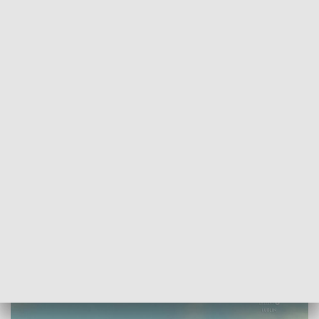
POWRÓT DO
LUBLIN
TVP REGIONY
V Air Festival już w sobotę. Świdnik
szykuje wielkie święto lotnictwa
2026-06-10