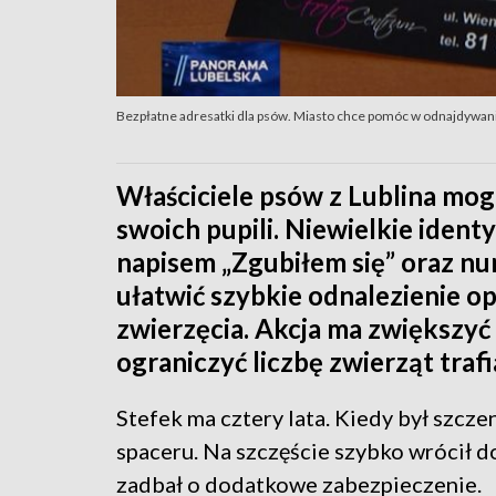
Bezpłatne adresatki dla psów. Miasto chce pomóc w odnajdywan
Właściciele psów z Lublina mog
swoich pupili. Niewielkie ide
napisem „Zgubiłem się” oraz nu
ułatwić szybkie odnalezienie o
zwierzęcia. Akcja ma zwiększy
ograniczyć liczbę zwierząt traf
Stefek ma cztery lata. Kiedy był szcze
spaceru. Na szczęście szybko wrócił do
zadbał o dodatkowe zabezpieczenie.