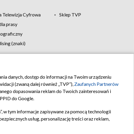
 Telewizja Cyfrowa
Sklep TVP
la prasy
tograficzny
sing (znaki)
klamy
Kontakt
rania danych, dostęp do informacji na Twoim urządzeniu
idacji (zwaną dalej również „TVP”),
Zaufanych Partnerów
anego dopasowania reklam do Twoich zainteresowań i
a PPID do Google.
”, w tym informacje zapisywane za pomocą technologii
zpiecznych usług, personalizację treści oraz reklam,