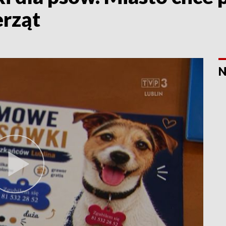
rząt
N