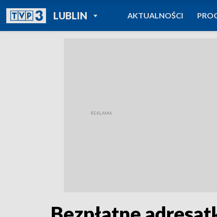
POWRÓT DO
LUBLIN
AKTUALNOŚCI
PRO
TVP REGIONY
Bezpłatne adresat