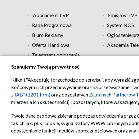
Abonament TVP
Emisja w TVP
Rada Programowa
System NOS
Biuro Reklamy
Ogłoszenie pr
Oferta Handlowa
Akademia Tele
Telegazeta ogłoszenia
Szanujemy Twoją prywatność
Regulamin TVP
Kliknij "Akceptuję i przechodzę do serwisu", aby wyrazić zg
końcowym i ich przechowywanie oraz na przetwarzanie Twoich
z IAB* (1201 firm)
oraz pozostałych
Zaufanych Partnerów T
mierzenia ich skuteczności) i pozostałych, które wskazujemy
Twoje dane osobowe zbierane podczas odwiedzania przez 
takich jak: pliki cookie, sygnalizatory WWW lub innych pod
udostępnianie funkcji mediów społecznościowych oraz anali