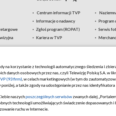
Centrum informacji TVP
Naziemna
Informacje o nadawcy
Program d
zetargowe
Zgłoś program (ROPAT)
Serwis fo
wizyjna
Kariera w TVP
Merchandi
Polityka prywatności
Moje zgody
Pomoc
Biuro re
ody na korzystanie z technologii automatycznego śledzenia i zbie
 danych osobowych przez nas, czyli Telewizję Polską S.A. w likw
VP (93 firm)
, w celach marketingowych (w tym do zautomatyzow
 poniżej, a także zgody na udostępnianie przez nas identyfikator
Ciebie naszych
poszczególnych serwisów
zwanych dalej „Portalem
obnych technologii umożliwiających świadczenie dopasowanych i be
zowanie ruchu w Internecie.