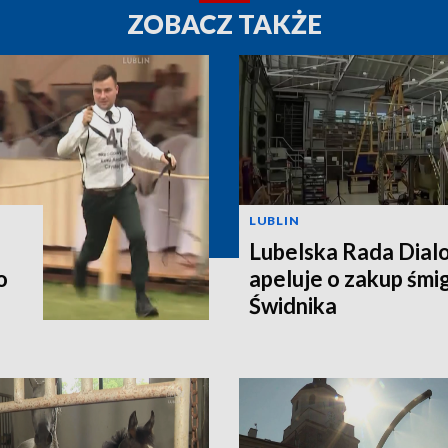
ZOBACZ TAKŻE
LUBLIN
Lubelska Rada Dial
o
apeluje o zakup śm
Świdnika