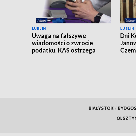
LUBLIN
LUBLIN
Uwaga na fałszywe
Dni K
wiadomości o zwrocie
Janow
podatku. KAS ostrzega
Czemp
przed oszustwem
of Po
BIAŁYSTOK
/
BYDGO
OLSZTY