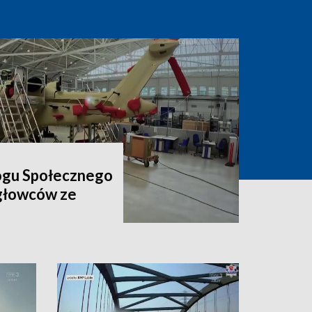
ogu Społecznego
igłowców ze