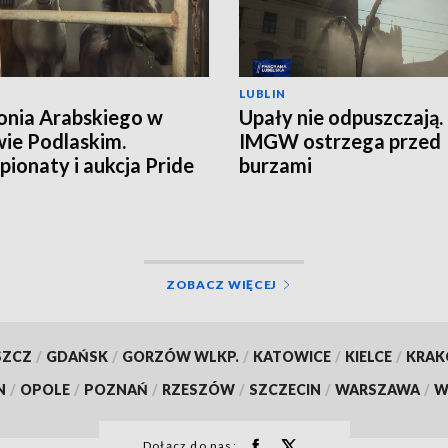
LUBLIN
onia Arabskiego w
Upały nie odpuszczają.
ie Podlaskim.
IMGW ostrzega przed
ionaty i aukcja Pride
burzami
land
ZOBACZ WIĘCEJ
SZCZ
/
GDAŃSK
/
GORZÓW WLKP.
/
KATOWICE
/
KIELCE
/
KRA
N
/
OPOLE
/
POZNAŃ
/
RZESZÓW
/
SZCZECIN
/
WARSZAWA
/
W
Dołącz do nas: