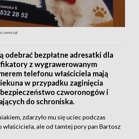
iu zwierząt
ą odebrać bezpłatne adresatki dla
ntyfikatory z wygrawerowanym
merem telefonu właściciela mają
piekuna w przypadku zaginięcia
ć bezpieczeństwo czworonogów i
iających do schroniska.
niakiem, zdarzyło mu się uciec podczas
 właściciela, ale od tamtej pory pan Bartosz