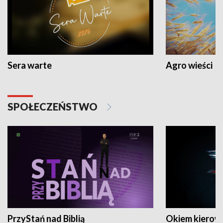
Sera warte
Agro wieści
SPOŁECZEŃSTWO
PrzyStań nad Biblią
Okiem kierow