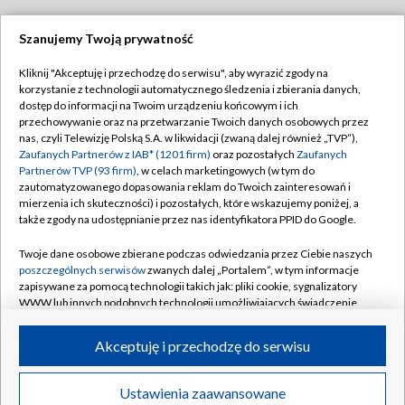
Szanujemy Twoją prywatność
Dołącz do nas:
Kliknij "Akceptuję i przechodzę do serwisu", aby wyrazić zgody na
korzystanie z technologii automatycznego śledzenia i zbierania danych,
TVP
dostęp do informacji na Twoim urządzeniu końcowym i ich
Abonament TVP
przechowywanie oraz na przetwarzanie Twoich danych osobowych przez
Regulamin TVP
nas, czyli Telewizję Polską S.A. w likwidacji (zwaną dalej również „TVP”),
Emisja w TVP
Polityka prywatności
Zaufanych Partnerów z IAB* (1201 firm)
oraz pozostałych
Zaufanych
Partnerów TVP (93 firm)
, w celach marketingowych (w tym do
Centrum informacji TVP
Moje zgody
zautomatyzowanego dopasowania reklam do Twoich zainteresowań i
mierzenia ich skuteczności) i pozostałych, które wskazujemy poniżej, a
Naziemna Telewizja Cyfrowa
Pomoc
także zgody na udostępnianie przez nas identyfikatora PPID do Google.
Sklep TVP
Biuro reklamy
Twoje dane osobowe zbierane podczas odwiedzania przez Ciebie naszych
Rada Programowa
Kontakt
poszczególnych serwisów
zwanych dalej „Portalem”, w tym informacje
zapisywane za pomocą technologii takich jak: pliki cookie, sygnalizatory
System NOS
WWW lub innych podobnych technologii umożliwiających świadczenie
dopasowanych i bezpiecznych usług, personalizację treści oraz reklam,
Informacje o nadawcy
Kanały
udostępnianie funkcji mediów społecznościowych oraz analizowanie
Akceptuję i przechodzę do serwisu
ruchu w Internecie.
Program dla prasy
©2026 Telewizja Polska S.A. w likwidacji
Biuro Reklamy
Twoje dane osobowe zbierane podczas odwiedzania przez Ciebie
Ustawienia zaawansowane
poszczególnych serwisów
na Portalu, takie jak adresy IP, identyfikatory