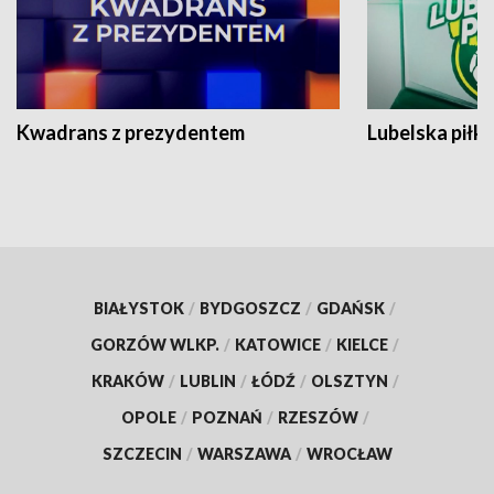
Kwadrans z prezydentem
Lubelska piłk
BIAŁYSTOK
/
BYDGOSZCZ
/
GDAŃSK
/
GORZÓW WLKP.
/
KATOWICE
/
KIELCE
/
KRAKÓW
/
LUBLIN
/
ŁÓDŹ
/
OLSZTYN
/
OPOLE
/
POZNAŃ
/
RZESZÓW
/
SZCZECIN
/
WARSZAWA
/
WROCŁAW