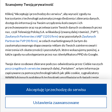
Szanujemy Twoją prywatność
Dołącz do nas:
Kliknij "Akceptuję i przechodzę do serwisu", aby wyrazić zgody na
korzystanie z technologii automatycznego śledzenia i zbierania danych,
TVP
dostęp do informacji na Twoim urządzeniu końcowym i ich
Abonament TVP
przechowywanie oraz na przetwarzanie Twoich danych osobowych przez
Regulamin TVP
nas, czyli Telewizję Polską S.A. w likwidacji (zwaną dalej również „TVP”),
Emisja w TVP
Polityka prywatności
Zaufanych Partnerów z IAB* (1201 firm)
oraz pozostałych
Zaufanych
Partnerów TVP (93 firm)
, w celach marketingowych (w tym do
Centrum informacji TVP
Moje zgody
zautomatyzowanego dopasowania reklam do Twoich zainteresowań i
mierzenia ich skuteczności) i pozostałych, które wskazujemy poniżej, a
Naziemna Telewizja Cyfrowa
Pomoc
także zgody na udostępnianie przez nas identyfikatora PPID do Google.
Sklep TVP
Biuro reklamy
Twoje dane osobowe zbierane podczas odwiedzania przez Ciebie naszych
Rada Programowa
Kontakt
poszczególnych serwisów
zwanych dalej „Portalem”, w tym informacje
zapisywane za pomocą technologii takich jak: pliki cookie, sygnalizatory
System NOS
WWW lub innych podobnych technologii umożliwiających świadczenie
dopasowanych i bezpiecznych usług, personalizację treści oraz reklam,
Informacje o nadawcy
Kanały
udostępnianie funkcji mediów społecznościowych oraz analizowanie
Akceptuję i przechodzę do serwisu
ruchu w Internecie.
Program dla prasy
©2026 Telewizja Polska S.A. w likwidacji
Biuro Reklamy
Twoje dane osobowe zbierane podczas odwiedzania przez Ciebie
Ustawienia zaawansowane
poszczególnych serwisów
na Portalu, takie jak adresy IP, identyfikatory
Ogłoszenie przetargowe
Twoich urządzeń końcowych i identyfikatory plików cookie, informacje o