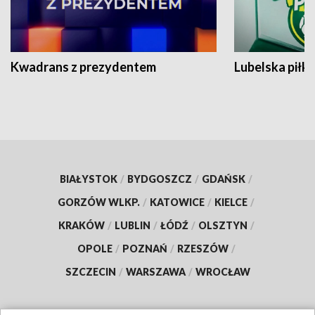
Kwadrans z prezydentem
Lubelska piłk
BIAŁYSTOK
/
BYDGOSZCZ
/
GDAŃSK
/
GORZÓW WLKP.
/
KATOWICE
/
KIELCE
/
KRAKÓW
/
LUBLIN
/
ŁÓDŹ
/
OLSZTYN
/
OPOLE
/
POZNAŃ
/
RZESZÓW
/
SZCZECIN
/
WARSZAWA
/
WROCŁAW