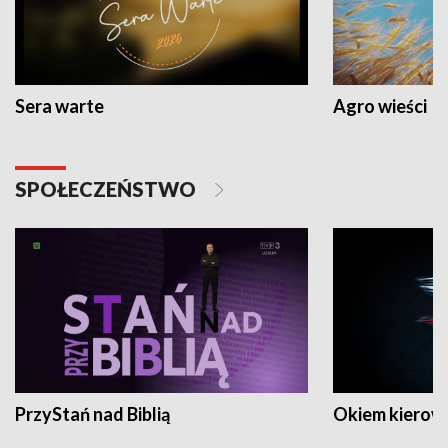
Sera warte
Agro wieści
SPOŁECZEŃSTWO
PrzyStań nad Biblią
Okiem kierow