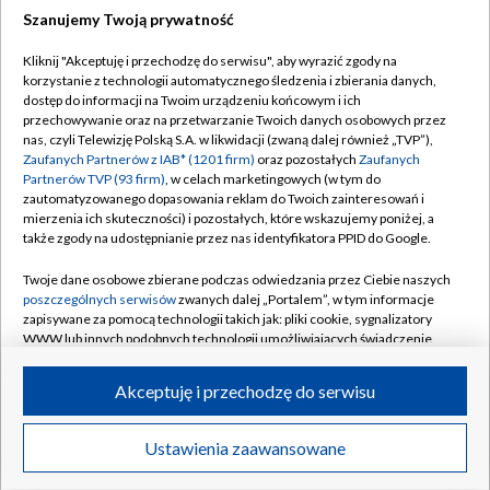
Szanujemy Twoją prywatność
Dołącz do nas:
Kliknij "Akceptuję i przechodzę do serwisu", aby wyrazić zgody na
korzystanie z technologii automatycznego śledzenia i zbierania danych,
TVP
dostęp do informacji na Twoim urządzeniu końcowym i ich
Abonament TVP
przechowywanie oraz na przetwarzanie Twoich danych osobowych przez
Regulamin TVP
nas, czyli Telewizję Polską S.A. w likwidacji (zwaną dalej również „TVP”),
Emisja w TVP
Polityka prywatności
Zaufanych Partnerów z IAB* (1201 firm)
oraz pozostałych
Zaufanych
Partnerów TVP (93 firm)
, w celach marketingowych (w tym do
Centrum informacji TVP
Moje zgody
zautomatyzowanego dopasowania reklam do Twoich zainteresowań i
mierzenia ich skuteczności) i pozostałych, które wskazujemy poniżej, a
Naziemna Telewizja Cyfrowa
Pomoc
także zgody na udostępnianie przez nas identyfikatora PPID do Google.
Sklep TVP
Biuro reklamy
Twoje dane osobowe zbierane podczas odwiedzania przez Ciebie naszych
Rada Programowa
Kontakt
poszczególnych serwisów
zwanych dalej „Portalem”, w tym informacje
zapisywane za pomocą technologii takich jak: pliki cookie, sygnalizatory
System NOS
WWW lub innych podobnych technologii umożliwiających świadczenie
dopasowanych i bezpiecznych usług, personalizację treści oraz reklam,
Informacje o nadawcy
Kanały
udostępnianie funkcji mediów społecznościowych oraz analizowanie
Akceptuję i przechodzę do serwisu
ruchu w Internecie.
Program dla prasy
©2026 Telewizja Polska S.A. w likwidacji
Biuro Reklamy
Twoje dane osobowe zbierane podczas odwiedzania przez Ciebie
Ustawienia zaawansowane
poszczególnych serwisów
na Portalu, takie jak adresy IP, identyfikatory
Ogłoszenie przetargowe
Twoich urządzeń końcowych i identyfikatory plików cookie, informacje o