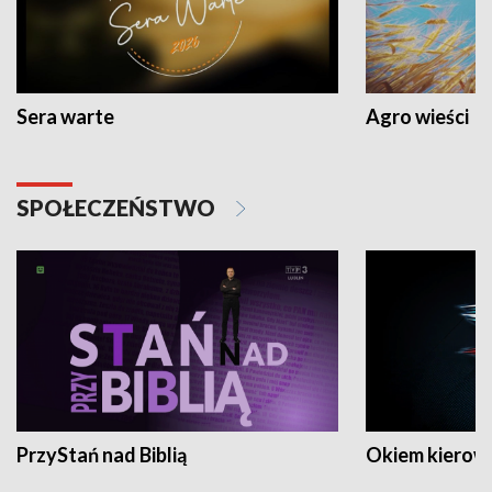
Sera warte
Agro wieści
SPOŁECZEŃSTWO
PrzyStań nad Biblią
Okiem kierow