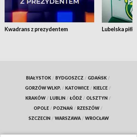
Kwadrans z prezydentem
Lubelska piłk
BIAŁYSTOK
/
BYDGOSZCZ
/
GDAŃSK
/
GORZÓW WLKP.
/
KATOWICE
/
KIELCE
/
KRAKÓW
/
LUBLIN
/
ŁÓDŹ
/
OLSZTYN
/
OPOLE
/
POZNAŃ
/
RZESZÓW
/
SZCZECIN
/
WARSZAWA
/
WROCŁAW