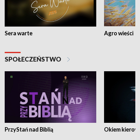
Sera warte
Agro wieści
SPOŁECZEŃSTWO
PrzyStań nad Biblią
Okiem kierow