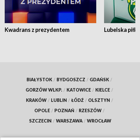
Kwadrans z prezydentem
Lubelska piłk
BIAŁYSTOK
/
BYDGOSZCZ
/
GDAŃSK
/
GORZÓW WLKP.
/
KATOWICE
/
KIELCE
/
KRAKÓW
/
LUBLIN
/
ŁÓDŹ
/
OLSZTYN
/
OPOLE
/
POZNAŃ
/
RZESZÓW
/
SZCZECIN
/
WARSZAWA
/
WROCŁAW