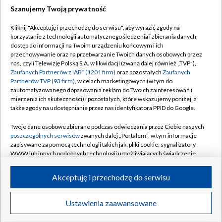
Szanujemy Twoją prywatność
Dołącz do nas:
Kliknij "Akceptuję i przechodzę do serwisu", aby wyrazić zgody na
korzystanie z technologii automatycznego śledzenia i zbierania danych,
TVP
dostęp do informacji na Twoim urządzeniu końcowym i ich
Abonament TVP
przechowywanie oraz na przetwarzanie Twoich danych osobowych przez
Regulamin TVP
nas, czyli Telewizję Polską S.A. w likwidacji (zwaną dalej również „TVP”),
Emisja w TVP
Polityka prywatności
Zaufanych Partnerów z IAB* (1201 firm)
oraz pozostałych
Zaufanych
Partnerów TVP (93 firm)
, w celach marketingowych (w tym do
Centrum informacji TVP
Moje zgody
zautomatyzowanego dopasowania reklam do Twoich zainteresowań i
mierzenia ich skuteczności) i pozostałych, które wskazujemy poniżej, a
Naziemna Telewizja Cyfrowa
Pomoc
także zgody na udostępnianie przez nas identyfikatora PPID do Google.
Sklep TVP
Biuro reklamy
Twoje dane osobowe zbierane podczas odwiedzania przez Ciebie naszych
Rada Programowa
Kontakt
poszczególnych serwisów
zwanych dalej „Portalem”, w tym informacje
zapisywane za pomocą technologii takich jak: pliki cookie, sygnalizatory
System NOS
WWW lub innych podobnych technologii umożliwiających świadczenie
dopasowanych i bezpiecznych usług, personalizację treści oraz reklam,
Informacje o nadawcy
Kanały
udostępnianie funkcji mediów społecznościowych oraz analizowanie
Akceptuję i przechodzę do serwisu
ruchu w Internecie.
Program dla prasy
©2026 Telewizja Polska S.A. w likwidacji
Biuro Reklamy
Twoje dane osobowe zbierane podczas odwiedzania przez Ciebie
Ustawienia zaawansowane
poszczególnych serwisów
na Portalu, takie jak adresy IP, identyfikatory
Ogłoszenie przetargowe
Twoich urządzeń końcowych i identyfikatory plików cookie, informacje o