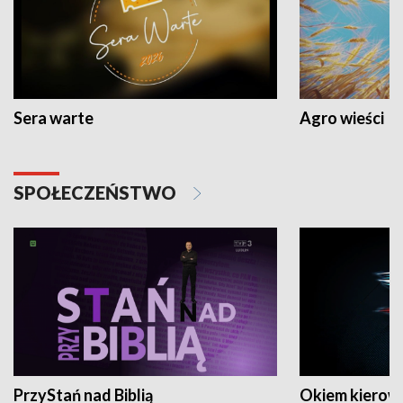
Sera warte
Agro wieści
SPOŁECZEŃSTWO
PrzyStań nad Biblią
Okiem kierow