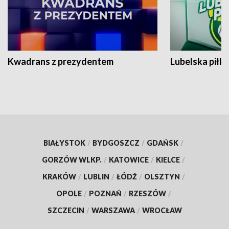
Kwadrans z prezydentem
Lubelska piłk
BIAŁYSTOK
/
BYDGOSZCZ
/
GDAŃSK
/
GORZÓW WLKP.
/
KATOWICE
/
KIELCE
/
KRAKÓW
/
LUBLIN
/
ŁÓDŹ
/
OLSZTYN
/
OPOLE
/
POZNAŃ
/
RZESZÓW
/
SZCZECIN
/
WARSZAWA
/
WROCŁAW