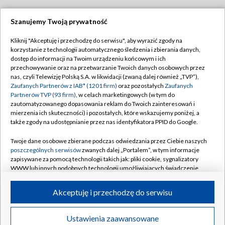
Szanujemy Twoją prywatność
Dołącz do nas:
Kliknij "Akceptuję i przechodzę do serwisu", aby wyrazić zgody na
korzystanie z technologii automatycznego śledzenia i zbierania danych,
TVP
dostęp do informacji na Twoim urządzeniu końcowym i ich
Abonament TVP
przechowywanie oraz na przetwarzanie Twoich danych osobowych przez
Regulamin TVP
nas, czyli Telewizję Polską S.A. w likwidacji (zwaną dalej również „TVP”),
Emisja w TVP
Polityka prywatności
Zaufanych Partnerów z IAB* (1201 firm)
oraz pozostałych
Zaufanych
Partnerów TVP (93 firm)
, w celach marketingowych (w tym do
Centrum informacji TVP
Moje zgody
zautomatyzowanego dopasowania reklam do Twoich zainteresowań i
mierzenia ich skuteczności) i pozostałych, które wskazujemy poniżej, a
Naziemna Telewizja Cyfrowa
Pomoc
także zgody na udostępnianie przez nas identyfikatora PPID do Google.
Sklep TVP
Biuro reklamy
Twoje dane osobowe zbierane podczas odwiedzania przez Ciebie naszych
Rada Programowa
Kontakt
poszczególnych serwisów
zwanych dalej „Portalem”, w tym informacje
zapisywane za pomocą technologii takich jak: pliki cookie, sygnalizatory
System NOS
WWW lub innych podobnych technologii umożliwiających świadczenie
dopasowanych i bezpiecznych usług, personalizację treści oraz reklam,
Informacje o nadawcy
Kanały
udostępnianie funkcji mediów społecznościowych oraz analizowanie
Akceptuję i przechodzę do serwisu
ruchu w Internecie.
Program dla prasy
©2026 Telewizja Polska S.A. w likwidacji
Biuro Reklamy
Twoje dane osobowe zbierane podczas odwiedzania przez Ciebie
Ustawienia zaawansowane
poszczególnych serwisów
na Portalu, takie jak adresy IP, identyfikatory