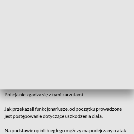
Grzegorz Jurak został zaatakowany w nocy z 30 na 31 maja
w jednym z lubelskich lokali. Jak ustaliła policja, pomiędzy
nim a 41-letnim obywatelem Zimbabwe doszło do sprzeczki,
podczas której mieszkaniec Lublina został uderzony
szklanką w tył głowy.
Dziś poszkodowany opowiedział o przebiegu zdarzenia
podczas konferencji prasowej zorganizowanej przez
działaczy Ruchu Narodowego.
Politycy ugrupowania krytykowali działania służb, oceniając,
że reakcja policji była niewystarczająca.
Policja nie zgadza się z tymi zarzutami.
Jak przekazali funkcjonariusze, od początku prowadzone
jest postępowanie dotyczące uszkodzenia ciała.
Na podstawie opinii biegłego mężczyzna podejrzany o atak