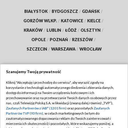
BIAŁYSTOK
/
BYDGOSZCZ
/
GDAŃSK
/
GORZÓW WLKP.
/
KATOWICE
/
KIELCE
/
KRAKÓW
/
LUBLIN
/
ŁÓDŹ
/
OLSZTYN
/
OPOLE
/
POZNAŃ
/
RZESZÓW
/
SZCZECIN
/
WARSZAWA
/
WROCŁAW
Szanujemy Twoją prywatność
Dołącz do nas:
Kliknij "Akceptuję i przechodzę do serwisu", aby wyrazić zgody na
korzystanie z technologii automatycznego śledzenia i zbierania danych,
TVP
dostęp do informacji na Twoim urządzeniu końcowym i ich
Abonament TVP
przechowywanie oraz na przetwarzanie Twoich danych osobowych przez
Regulamin TVP
nas, czyli Telewizję Polską S.A. w likwidacji (zwaną dalej również „TVP”),
Emisja w TVP
Polityka prywatności
Zaufanych Partnerów z IAB* (1201 firm)
oraz pozostałych
Zaufanych
Partnerów TVP (93 firm)
, w celach marketingowych (w tym do
Centrum informacji TVP
Moje zgody
zautomatyzowanego dopasowania reklam do Twoich zainteresowań i
mierzenia ich skuteczności) i pozostałych, które wskazujemy poniżej, a
Naziemna Telewizja Cyfrowa
Pomoc