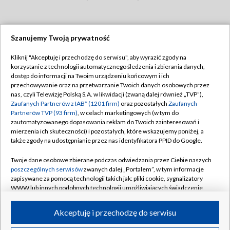
Szanujemy Twoją prywatność
Dołącz do nas:
Kliknij "Akceptuję i przechodzę do serwisu", aby wyrazić zgody na
korzystanie z technologii automatycznego śledzenia i zbierania danych,
TVP
dostęp do informacji na Twoim urządzeniu końcowym i ich
Abonament TVP
przechowywanie oraz na przetwarzanie Twoich danych osobowych przez
Regulamin TVP
nas, czyli Telewizję Polską S.A. w likwidacji (zwaną dalej również „TVP”),
Emisja w TVP
Polityka prywatności
Zaufanych Partnerów z IAB* (1201 firm)
oraz pozostałych
Zaufanych
Partnerów TVP (93 firm)
, w celach marketingowych (w tym do
Centrum informacji TVP
Moje zgody
zautomatyzowanego dopasowania reklam do Twoich zainteresowań i
mierzenia ich skuteczności) i pozostałych, które wskazujemy poniżej, a
Naziemna Telewizja Cyfrowa
Pomoc
także zgody na udostępnianie przez nas identyfikatora PPID do Google.
Sklep TVP
Biuro reklamy
Twoje dane osobowe zbierane podczas odwiedzania przez Ciebie naszych
Rada Programowa
Kontakt
poszczególnych serwisów
zwanych dalej „Portalem”, w tym informacje
zapisywane za pomocą technologii takich jak: pliki cookie, sygnalizatory
System NOS
WWW lub innych podobnych technologii umożliwiających świadczenie
dopasowanych i bezpiecznych usług, personalizację treści oraz reklam,
Informacje o nadawcy
Kanały
udostępnianie funkcji mediów społecznościowych oraz analizowanie
Akceptuję i przechodzę do serwisu
ruchu w Internecie.
Program dla prasy
©2026 Telewizja Polska S.A. w likwidacji