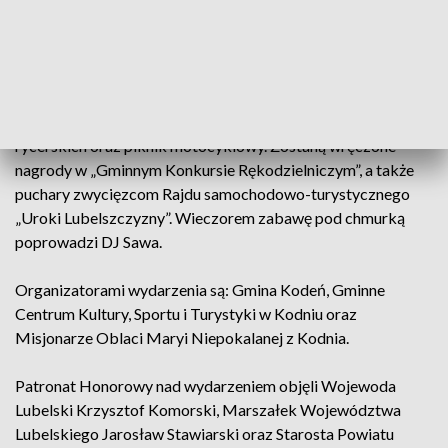
roku nie zabraknie stoisk z rękodziełem artystycznym i
potrawami lokalnymi i regionalnymi. Na scenie będzie można
zobaczyć m.in.: Orkiestrę Reprezentacyjną Związku
Piłsudczyków RP Okręgu Lubelskiego, lokalne zespoły
ludowe – Jarzębina i Kalina, Zespół Guzowianki, Maxx Dance
i Norbiego. Przewidziane są atrakcje dla dzieci, pokazy walk
rycerskich oraz piknik motocyklowy. Zostaną wręczone
nagrody w „Gminnym Konkursie Rękodzielniczym”, a także
puchary zwycięzcom Rajdu samochodowo-turystycznego
„Uroki Lubelszczyzny”. Wieczorem zabawę pod chmurką
poprowadzi DJ Sawa.
Organizatorami wydarzenia są: Gmina Kodeń, Gminne
Centrum Kultury, Sportu i Turystyki w Kodniu oraz
Misjonarze Oblaci Maryi Niepokalanej z Kodnia.
Patronat Honorowy nad wydarzeniem objęli Wojewoda
Lubelski Krzysztof Komorski, Marszałek Województwa
Lubelskiego Jarosław Stawiarski oraz Starosta Powiatu