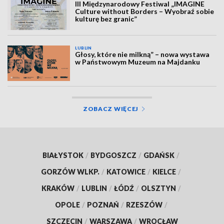
III Międzynarodowy Festiwal „IMAGINE
Culture without Borders – Wyobraź sobie
kulturę bez granic”
LUBLIN
Głosy, które nie milkną” – nowa wystawa
w Państwowym Muzeum na Majdanku
ZOBACZ WIĘCEJ
BIAŁYSTOK
/
BYDGOSZCZ
/
GDAŃSK
/
GORZÓW WLKP.
/
KATOWICE
/
KIELCE
/
KRAKÓW
/
LUBLIN
/
ŁÓDŹ
/
OLSZTYN
/
OPOLE
/
POZNAŃ
/
RZESZÓW
/
SZCZECIN
/
WARSZAWA
/
WROCŁAW