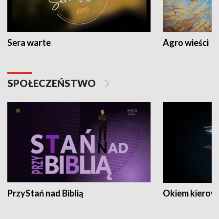
Sera warte
Agro wieści
SPOŁECZEŃSTWO
PrzyStań nad Biblią
Okiem kierow