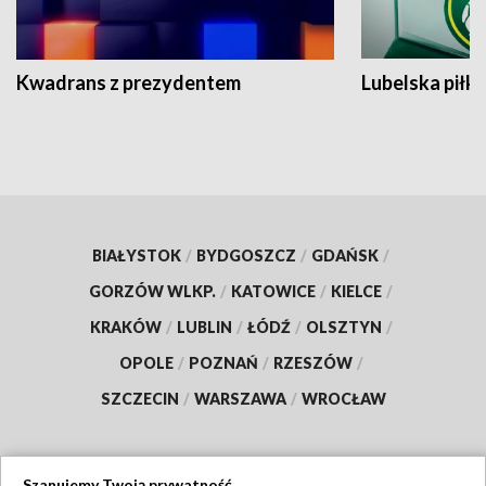
Kwadrans z prezydentem
Lubelska piłk
BIAŁYSTOK
/
BYDGOSZCZ
/
GDAŃSK
/
GORZÓW WLKP.
/
KATOWICE
/
KIELCE
/
KRAKÓW
/
LUBLIN
/
ŁÓDŹ
/
OLSZTYN
/
OPOLE
/
POZNAŃ
/
RZESZÓW
/
SZCZECIN
/
WARSZAWA
/
WROCŁAW
Szanujemy Twoją prywatność