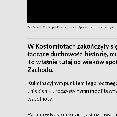
Dni Dwóch Tradycji w Kostomłotach. Spotkanie historii, wiary i ku
W Kostomłotach zakończyły się
łączące duchowość, historię, mu
To właśnie tutaj od wieków spo
Zachodu.
Kulminacyjnym punktem tegorocznego 
unickich – uroczysty hymn modlitewny 
wspólnoty.
Parafia w Kostomłotach jest uznawana 