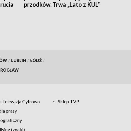
rucia
przodków. Trwa „Lato z KUL”
KÓW
/
LUBLIN
/
ŁÓDŹ
/
ROCŁAW
 Telewizja Cyfrowa
Sklep TVP
la prasy
tograficzny
sing (znaki)