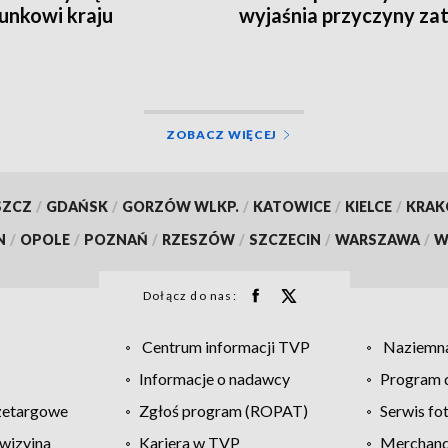
unkowi kraju
wyjaśnia przyczyny zat
ZOBACZ WIĘCEJ
SZCZ
/
GDAŃSK
/
GORZÓW WLKP.
/
KATOWICE
/
KIELCE
/
KRA
N
/
OPOLE
/
POZNAŃ
/
RZESZÓW
/
SZCZECIN
/
WARSZAWA
/
W
Dołącz do nas:
Centrum informacji TVP
Naziemna
Informacje o nadawcy
Program d
zetargowe
Zgłoś program (ROPAT)
Serwis fo
wizyjna
Kariera w TVP
Merchandi