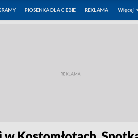
GRAMY
PIOSENKA DLA CIEBIE
REKLAMA
Więcej
 w Kostomłotach. Spotkani