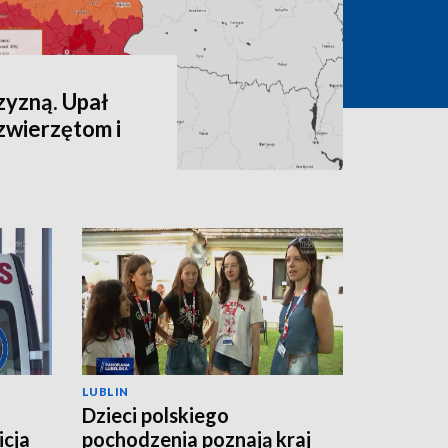
zyzną. Upał
zwierzętom i
LUBLIN
Dzieci polskiego
icja
pochodzenia poznają kraj