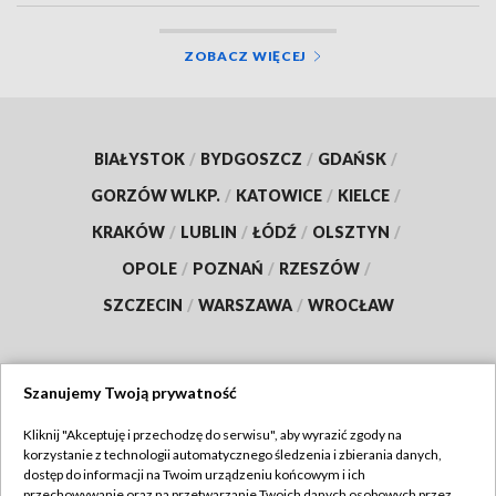
ZOBACZ WIĘCEJ
BIAŁYSTOK
/
BYDGOSZCZ
/
GDAŃSK
/
GORZÓW WLKP.
/
KATOWICE
/
KIELCE
/
KRAKÓW
/
LUBLIN
/
ŁÓDŹ
/
OLSZTYN
/
OPOLE
/
POZNAŃ
/
RZESZÓW
/
SZCZECIN
/
WARSZAWA
/
WROCŁAW
Szanujemy Twoją prywatność
Dołącz do nas:
Kliknij "Akceptuję i przechodzę do serwisu", aby wyrazić zgody na
korzystanie z technologii automatycznego śledzenia i zbierania danych,
TVP
dostęp do informacji na Twoim urządzeniu końcowym i ich
Abonament TVP
przechowywanie oraz na przetwarzanie Twoich danych osobowych przez