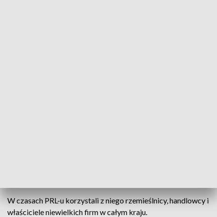
Z korby tym razem nie zapalił, ale to nie znaczy, że Żuk
Zbigniewa Błąsika jest niesprawny. Wręcz przeciwnie — to
jeden z najbardziej charakterystycznych pojazdów
prezentowanych podczas zlotu „Kochaj Swoją FSC”.
To tylko jeden z wielu egzemplarzy, które przyjechały dziś do
Lublina, by przypomnieć historię motoryzacyjnej legendy
produkowanej przy ulicy Mełgiewskiej.
Jeden z prezentowanych Żuków, po gruntownej
przebudowie, był prezentem Katarzyny Wąsik dla męża z
okazji czterdziestych urodzin.
Żuk to nie tylko symbol Lublina, ale także samochód, który
przez lata odgrywał ważną rolę w polskiej gospodarce.
W czasach PRL-u korzystali z niego rzemieślnicy, handlowcy i
właściciele niewielkich firm w całym kraju.