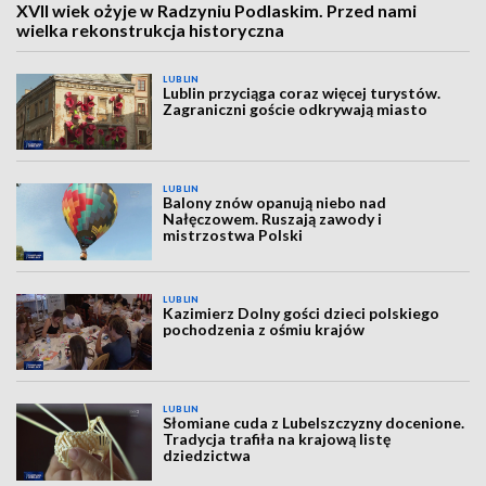
XVII wiek ożyje w Radzyniu Podlaskim. Przed nami
wielka rekonstrukcja historyczna
LUBLIN
Lublin przyciąga coraz więcej turystów.
Zagraniczni goście odkrywają miasto
LUBLIN
Balony znów opanują niebo nad
Nałęczowem. Ruszają zawody i
mistrzostwa Polski
LUBLIN
Kazimierz Dolny gości dzieci polskiego
pochodzenia z ośmiu krajów
LUBLIN
Słomiane cuda z Lubelszczyzny docenione.
Tradycja trafiła na krajową listę
dziedzictwa