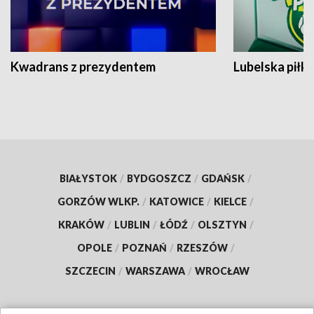
Kwadrans z prezydentem
Lubelska piłk
BIAŁYSTOK
/
BYDGOSZCZ
/
GDAŃSK
/
GORZÓW WLKP.
/
KATOWICE
/
KIELCE
/
KRAKÓW
/
LUBLIN
/
ŁÓDŹ
/
OLSZTYN
/
OPOLE
/
POZNAŃ
/
RZESZÓW
/
SZCZECIN
/
WARSZAWA
/
WROCŁAW