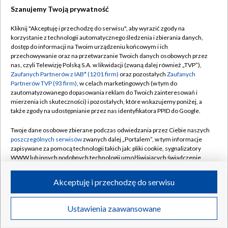
Szanujemy Twoją prywatność
Dołącz do nas:
Kliknij "Akceptuję i przechodzę do serwisu", aby wyrazić zgody na
korzystanie z technologii automatycznego śledzenia i zbierania danych,
TVP
dostęp do informacji na Twoim urządzeniu końcowym i ich
Abonament TVP
przechowywanie oraz na przetwarzanie Twoich danych osobowych przez
Regulamin TVP
nas, czyli Telewizję Polską S.A. w likwidacji (zwaną dalej również „TVP”),
Emisja w TVP
Polityka prywatności
Zaufanych Partnerów z IAB* (1201 firm)
oraz pozostałych
Zaufanych
Partnerów TVP (93 firm)
, w celach marketingowych (w tym do
Centrum informacji TVP
Moje zgody
zautomatyzowanego dopasowania reklam do Twoich zainteresowań i
mierzenia ich skuteczności) i pozostałych, które wskazujemy poniżej, a
Naziemna Telewizja Cyfrowa
Pomoc
także zgody na udostępnianie przez nas identyfikatora PPID do Google.
Sklep TVP
Biuro reklamy
Twoje dane osobowe zbierane podczas odwiedzania przez Ciebie naszych
Rada Programowa
Kontakt
poszczególnych serwisów
zwanych dalej „Portalem”, w tym informacje
zapisywane za pomocą technologii takich jak: pliki cookie, sygnalizatory
System NOS
WWW lub innych podobnych technologii umożliwiających świadczenie
dopasowanych i bezpiecznych usług, personalizację treści oraz reklam,
Informacje o nadawcy
Kanały
udostępnianie funkcji mediów społecznościowych oraz analizowanie
Akceptuję i przechodzę do serwisu
ruchu w Internecie.
Program dla prasy
©2026 Telewizja Polska S.A. w likwidacji
Biuro Reklamy
Twoje dane osobowe zbierane podczas odwiedzania przez Ciebie
Ustawienia zaawansowane
poszczególnych serwisów
na Portalu, takie jak adresy IP, identyfikatory
Ogłoszenie przetargowe
Twoich urządzeń końcowych i identyfikatory plików cookie, informacje o