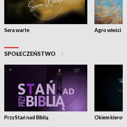
Sera warte
Agro wieści
SPOŁECZEŃSTWO
PrzyStań nad Biblią
Okiem kierow