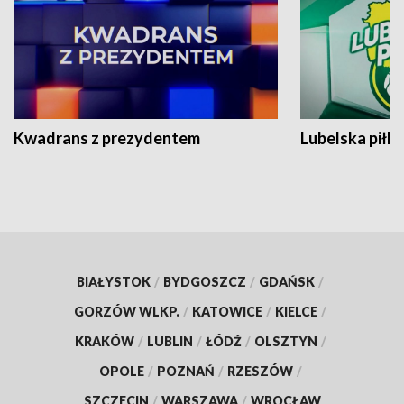
Kwadrans z prezydentem
Lubelska piłk
BIAŁYSTOK
/
BYDGOSZCZ
/
GDAŃSK
/
GORZÓW WLKP.
/
KATOWICE
/
KIELCE
/
KRAKÓW
/
LUBLIN
/
ŁÓDŹ
/
OLSZTYN
/
OPOLE
/
POZNAŃ
/
RZESZÓW
/
SZCZECIN
/
WARSZAWA
/
WROCŁAW