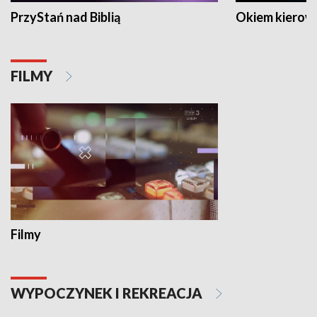
PrzyStań nad Biblią
Okiem kierow
FILMY
Filmy
WYPOCZYNEK I REKREACJA