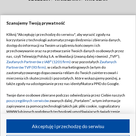
Szanujemy Twoją prywatność
Dołącz do nas:
Kliknij "Akceptuję i przechodzę do serwisu", aby wyrazić zgody na
korzystanie z technologii automatycznego śledzenia i zbierania danych,
TVP
dostęp do informacji na Twoim urządzeniu końcowym i ich
Abonament TVP
przechowywanie oraz na przetwarzanie Twoich danych osobowych przez
Regulamin TVP
nas, czyli Telewizję Polską S.A. w likwidacji (zwaną dalej również „TVP”),
Emisja w TVP
Polityka prywatności
Zaufanych Partnerów z IAB* (1201 firm)
oraz pozostałych
Zaufanych
Partnerów TVP (93 firm)
, w celach marketingowych (w tym do
Centrum informacji TVP
Moje zgody
zautomatyzowanego dopasowania reklam do Twoich zainteresowań i
mierzenia ich skuteczności) i pozostałych, które wskazujemy poniżej, a
Naziemna Telewizja Cyfrowa
Pomoc
także zgody na udostępnianie przez nas identyfikatora PPID do Google.
Sklep TVP
Biuro reklamy
Twoje dane osobowe zbierane podczas odwiedzania przez Ciebie naszych
Rada Programowa
Kontakt
poszczególnych serwisów
zwanych dalej „Portalem”, w tym informacje
zapisywane za pomocą technologii takich jak: pliki cookie, sygnalizatory
System NOS
WWW lub innych podobnych technologii umożliwiających świadczenie
dopasowanych i bezpiecznych usług, personalizację treści oraz reklam,
Informacje o nadawcy
Kanały
udostępnianie funkcji mediów społecznościowych oraz analizowanie
Akceptuję i przechodzę do serwisu
ruchu w Internecie.
Program dla prasy
©2026 Telewizja Polska S.A. w likwidacji