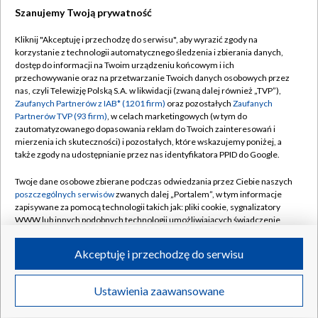
Szanujemy Twoją prywatność
Dołącz do nas:
Kliknij "Akceptuję i przechodzę do serwisu", aby wyrazić zgody na
korzystanie z technologii automatycznego śledzenia i zbierania danych,
TVP
dostęp do informacji na Twoim urządzeniu końcowym i ich
Abonament TVP
przechowywanie oraz na przetwarzanie Twoich danych osobowych przez
Regulamin TVP
nas, czyli Telewizję Polską S.A. w likwidacji (zwaną dalej również „TVP”),
Emisja w TVP
Polityka prywatności
Zaufanych Partnerów z IAB* (1201 firm)
oraz pozostałych
Zaufanych
Partnerów TVP (93 firm)
, w celach marketingowych (w tym do
Centrum informacji TVP
Moje zgody
zautomatyzowanego dopasowania reklam do Twoich zainteresowań i
mierzenia ich skuteczności) i pozostałych, które wskazujemy poniżej, a
Naziemna Telewizja Cyfrowa
Pomoc
także zgody na udostępnianie przez nas identyfikatora PPID do Google.
Sklep TVP
Biuro reklamy
Twoje dane osobowe zbierane podczas odwiedzania przez Ciebie naszych
Rada Programowa
Kontakt
poszczególnych serwisów
zwanych dalej „Portalem”, w tym informacje
zapisywane za pomocą technologii takich jak: pliki cookie, sygnalizatory
System NOS
WWW lub innych podobnych technologii umożliwiających świadczenie
dopasowanych i bezpiecznych usług, personalizację treści oraz reklam,
Informacje o nadawcy
Kanały
udostępnianie funkcji mediów społecznościowych oraz analizowanie
Akceptuję i przechodzę do serwisu
ruchu w Internecie.
Program dla prasy
©2026 Telewizja Polska S.A. w likwidacji
Biuro Reklamy
Twoje dane osobowe zbierane podczas odwiedzania przez Ciebie
Ustawienia zaawansowane
poszczególnych serwisów
na Portalu, takie jak adresy IP, identyfikatory
Ogłoszenie przetargowe
Twoich urządzeń końcowych i identyfikatory plików cookie, informacje o