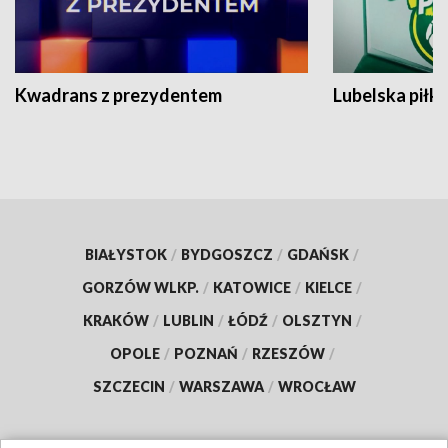
Kwadrans z prezydentem
Lubelska piłk
BIAŁYSTOK
/
BYDGOSZCZ
/
GDAŃSK
/
GORZÓW WLKP.
/
KATOWICE
/
KIELCE
/
KRAKÓW
/
LUBLIN
/
ŁÓDŹ
/
OLSZTYN
/
OPOLE
/
POZNAŃ
/
RZESZÓW
/
SZCZECIN
/
WARSZAWA
/
WROCŁAW