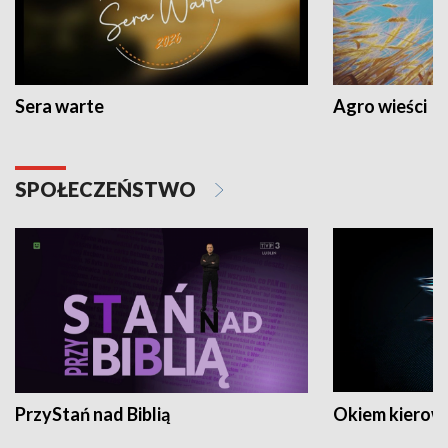
Sera warte
Agro wieści
SPOŁECZEŃSTWO
PrzyStań nad Biblią
Okiem kierow