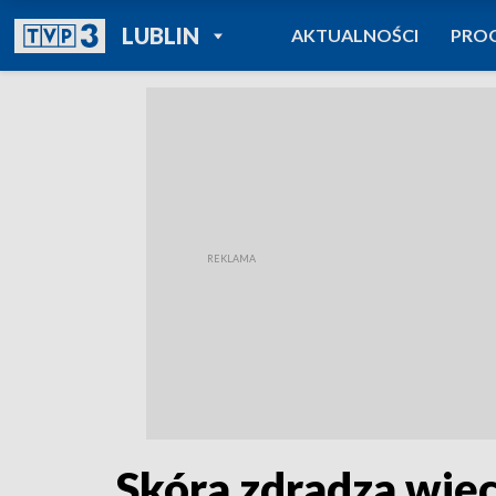
POWRÓT DO
LUBLIN
AKTUALNOŚCI
PRO
TVP REGIONY
Skóra zdradza więc