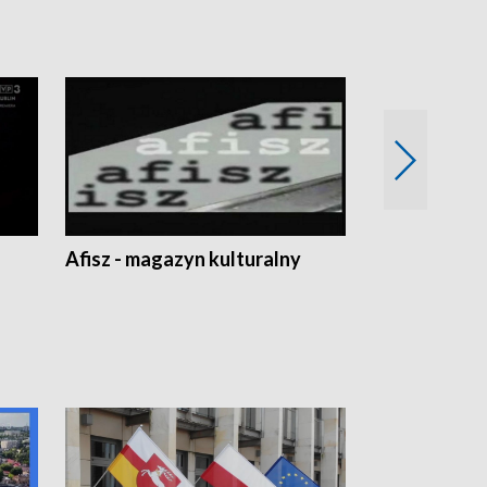
Afisz - magazyn kulturalny
Zobacz, co s