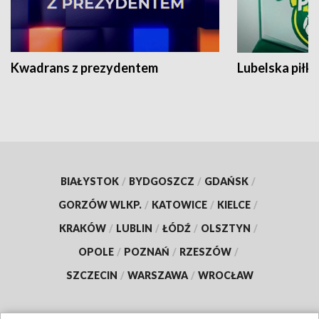
Kwadrans z prezydentem
Lubelska piłk
BIAŁYSTOK
/
BYDGOSZCZ
/
GDAŃSK
/
GORZÓW WLKP.
/
KATOWICE
/
KIELCE
/
KRAKÓW
/
LUBLIN
/
ŁÓDŹ
/
OLSZTYN
/
OPOLE
/
POZNAŃ
/
RZESZÓW
/
SZCZECIN
/
WARSZAWA
/
WROCŁAW