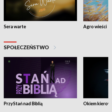
Sera warte
Agro wieści
SPOŁECZEŃSTWO
PrzyStań nad Biblią
Okiem kierow