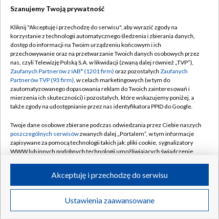
Szanujemy Twoją prywatność
Dołącz do nas:
Kliknij "Akceptuję i przechodzę do serwisu", aby wyrazić zgody na
korzystanie z technologii automatycznego śledzenia i zbierania danych,
TVP
dostęp do informacji na Twoim urządzeniu końcowym i ich
Abonament TVP
przechowywanie oraz na przetwarzanie Twoich danych osobowych przez
Regulamin TVP
nas, czyli Telewizję Polską S.A. w likwidacji (zwaną dalej również „TVP”),
Emisja w TVP
Polityka prywatności
Zaufanych Partnerów z IAB* (1201 firm)
oraz pozostałych
Zaufanych
Partnerów TVP (93 firm)
, w celach marketingowych (w tym do
Centrum informacji TVP
Moje zgody
zautomatyzowanego dopasowania reklam do Twoich zainteresowań i
mierzenia ich skuteczności) i pozostałych, które wskazujemy poniżej, a
Naziemna Telewizja Cyfrowa
Pomoc
także zgody na udostępnianie przez nas identyfikatora PPID do Google.
Sklep TVP
Biuro reklamy
Twoje dane osobowe zbierane podczas odwiedzania przez Ciebie naszych
Rada Programowa
Kontakt
poszczególnych serwisów
zwanych dalej „Portalem”, w tym informacje
zapisywane za pomocą technologii takich jak: pliki cookie, sygnalizatory
System NOS
WWW lub innych podobnych technologii umożliwiających świadczenie
dopasowanych i bezpiecznych usług, personalizację treści oraz reklam,
Informacje o nadawcy
Kanały
udostępnianie funkcji mediów społecznościowych oraz analizowanie
Akceptuję i przechodzę do serwisu
ruchu w Internecie.
Program dla prasy
©2026 Telewizja Polska S.A. w likwidacji
Biuro Reklamy
Twoje dane osobowe zbierane podczas odwiedzania przez Ciebie
Ustawienia zaawansowane
poszczególnych serwisów
na Portalu, takie jak adresy IP, identyfikatory
Ogłoszenie przetargowe
Twoich urządzeń końcowych i identyfikatory plików cookie, informacje o