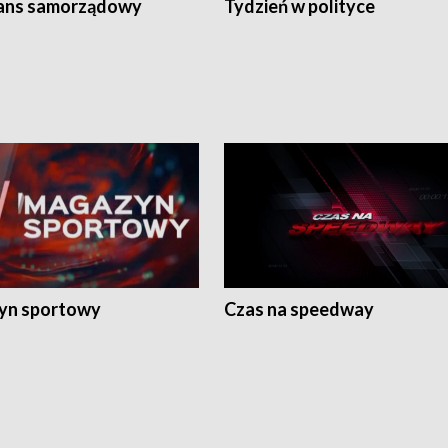
ans samorządowy
Tydzień w polityce
yn sportowy
Czas na speedway