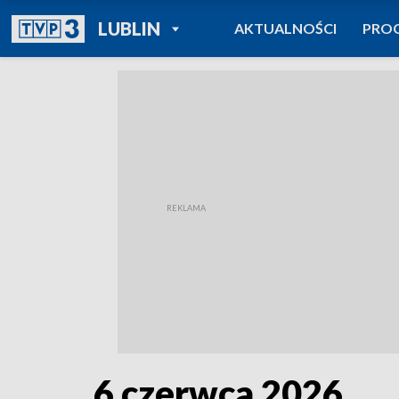
POWRÓT DO
LUBLIN
AKTUALNOŚCI
PRO
TVP REGIONY
6 czerwca 2026