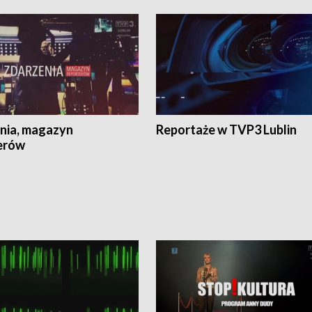
nia, magazyn
Reportaże w TVP3 Lublin
erów