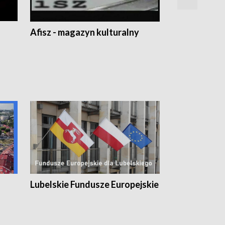
Afisz - magazyn kulturalny
Zobacz, co s
Lubelskie Fundusze Europejskie