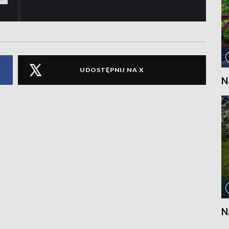
UDOSTĘPNIJ NA X
N
N