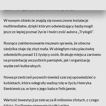
ekspozycji, która pozwoli zwiedzającym odbyć podróż do
czasów związanych z dzieciństwem pisarza.
W nowym obiekcie znajdą się nowoczesne instalacje
multimedialne, dzięki którym odwiedzający będą mogli
jeszcze lepiej poznać życie i twórczość autora „Trylogii”.
Rosnące zainteresowanie muzeum sprawia, że obecna
siedziba staje się zbyt mała. W ubiegłym roku placówkę
odwiedziło ponad 11 tysięcy osób. Brakuje miejsca zarówno
na prezentację wszystkich pamiątek, jak i organizację
wydarzeń kulturalnych.
Nowa przestrzeń pozwoli również szerzej opowiedzieć o
kobietach, które odegrały ważną rolę w życiu Henryka
Sienkiewicza, w tym o jego babce Felicjannie.
Wartość inwestycji przekracza 8 milionów złotych, z czego
blisko 7 milionów stanowią środki unijne.