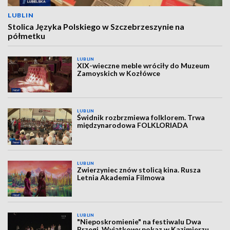
LUBLIN
Stolica Języka Polskiego w Szczebrzeszynie na
półmetku
LUBLIN
XIX-wieczne meble wróciły do Muzeum
Zamoyskich w Kozłówce
LUBLIN
Świdnik rozbrzmiewa folklorem. Trwa
międzynarodowa FOLKLORIADA
LUBLIN
Zwierzyniec znów stolicą kina. Rusza
Letnia Akademia Filmowa
LUBLIN
"Nieposkromienie" na festiwalu Dwa
Brzegi. Wyjątkowy pokaz w Kazimierzu