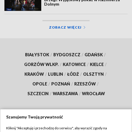
Dolnym
ZOBACZ WIĘCEJ
BIAŁYSTOK
/
BYDGOSZCZ
/
GDAŃSK
/
GORZÓW WLKP.
/
KATOWICE
/
KIELCE
/
KRAKÓW
/
LUBLIN
/
ŁÓDŹ
/
OLSZTYN
/
OPOLE
/
POZNAŃ
/
RZESZÓW
/
SZCZECIN
/
WARSZAWA
/
WROCŁAW
Szanujemy Twoją prywatność
Dołącz do nas:
Kliknij "Akceptuję i przechodzę do serwisu", aby wyrazić zgody na