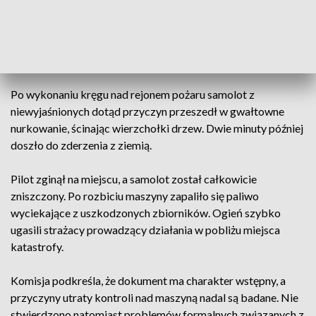
Jak wynika z ustaleń komisji, maszyna została skierowana do
akcji o godzinie 18:33. O 20:38 pilot zlokalizował pożar i
przygotowywał się do zrzutu wody.
Po wykonaniu kręgu nad rejonem pożaru samolot z
niewyjaśnionych dotąd przyczyn przeszedł w gwałtowne
nurkowanie, ścinając wierzchołki drzew. Dwie minuty później
doszło do zderzenia z ziemią.
Pilot zginął na miejscu, a samolot został całkowicie
zniszczony. Po rozbiciu maszyny zapaliło się paliwo
wyciekające z uszkodzonych zbiorników. Ogień szybko
ugasili strażacy prowadzący działania w pobliżu miejsca
katastrofy.
Komisja podkreśla, że dokument ma charakter wstępny, a
przyczyny utraty kontroli nad maszyną nadal są badane. Nie
stwierdzono natomiast problemów formalnych związanych z