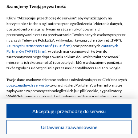
Szanujemy Twoją prywatność
Dołącz do nas:
Kliknij "Akceptuję i przechodzę do serwisu", aby wyrazić zgody na
korzystanie z technologii automatycznego śledzenia i zbierania danych,
TVP
dostęp do informacji na Twoim urządzeniu końcowym i ich
Abonament TVP
przechowywanie oraz na przetwarzanie Twoich danych osobowych przez
Regulamin TVP
nas, czyli Telewizję Polską S.A. w likwidacji (zwaną dalej również „TVP”),
Emisja w TVP
Polityka prywatności
Zaufanych Partnerów z IAB* (1201 firm)
oraz pozostałych
Zaufanych
Partnerów TVP (93 firm)
, w celach marketingowych (w tym do
Centrum informacji TVP
Moje zgody
zautomatyzowanego dopasowania reklam do Twoich zainteresowań i
mierzenia ich skuteczności) i pozostałych, które wskazujemy poniżej, a
Naziemna Telewizja Cyfrowa
Pomoc
także zgody na udostępnianie przez nas identyfikatora PPID do Google.
Sklep TVP
Biuro reklamy
Twoje dane osobowe zbierane podczas odwiedzania przez Ciebie naszych
Rada Programowa
Kontakt
poszczególnych serwisów
zwanych dalej „Portalem”, w tym informacje
zapisywane za pomocą technologii takich jak: pliki cookie, sygnalizatory
System NOS
WWW lub innych podobnych technologii umożliwiających świadczenie
dopasowanych i bezpiecznych usług, personalizację treści oraz reklam,
Informacje o nadawcy
Kanały
udostępnianie funkcji mediów społecznościowych oraz analizowanie
Akceptuję i przechodzę do serwisu
ruchu w Internecie.
Program dla prasy
©2026 Telewizja Polska S.A. w likwidacji
Biuro Reklamy
Twoje dane osobowe zbierane podczas odwiedzania przez Ciebie
Ustawienia zaawansowane
poszczególnych serwisów
na Portalu, takie jak adresy IP, identyfikatory
Ogłoszenie przetargowe
Twoich urządzeń końcowych i identyfikatory plików cookie, informacje o