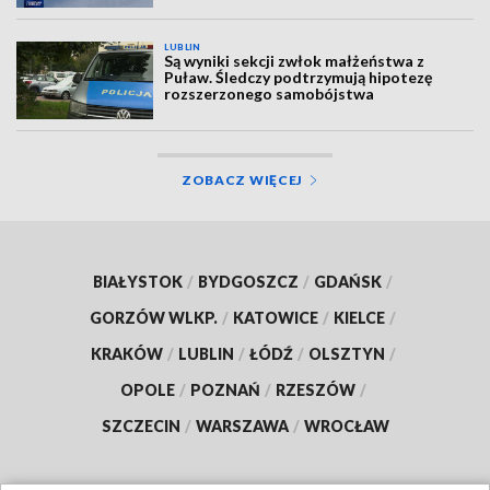
LUBLIN
Są wyniki sekcji zwłok małżeństwa z
Puław. Śledczy podtrzymują hipotezę
rozszerzonego samobójstwa
ZOBACZ WIĘCEJ
BIAŁYSTOK
/
BYDGOSZCZ
/
GDAŃSK
/
GORZÓW WLKP.
/
KATOWICE
/
KIELCE
/
KRAKÓW
/
LUBLIN
/
ŁÓDŹ
/
OLSZTYN
/
OPOLE
/
POZNAŃ
/
RZESZÓW
/
SZCZECIN
/
WARSZAWA
/
WROCŁAW