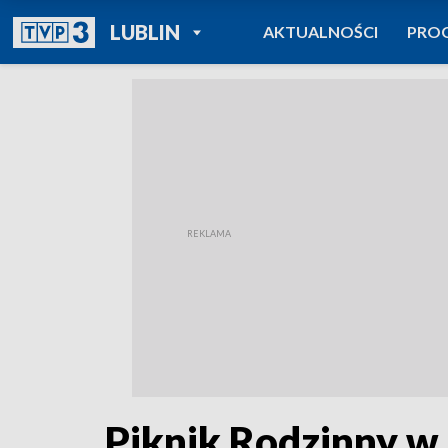
POWRÓT DO
LUBLIN
AKTUALNOŚCI
PRO
TVP REGIONY
Piknik Rodzinny w