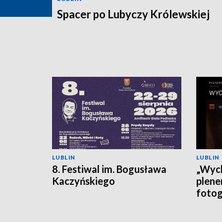
Spacer po Lubyczy Królewskiej
LUBLIN
LUBLIN
8. Festiwal im. Bogusława
„Wych
Kaczyńskiego
plen
fotog